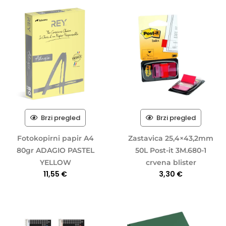
Brzi pregled
Brzi pregled
Fotokopirni papir A4
Zastavica 25,4×43,2mm
80gr ADAGIO PASTEL
50L Post-it 3M.680-1
YELLOW
crvena blister
11,55
€
3,30
€