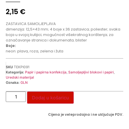
2,15
€
ZASTAVICA SAMOLJEPLJIVA
dimenzija: 12,5×43 mm; 4 boje x 36 zastavica; poliester; svaka
boja u svojoj kutijici; mogućnost višekratnog korištenja; za
označavanje stranica i dokumenata; blister
Boje:
neon: plava, roza, zelena i žuta
SKU
TEKPI091
Kategorija:
Papir i papirna konfekcija
,
Samoljepljivi blokovi i papiri
,
Uredski materijal
Oznaka:
GLN
Dodaj u košaricu
Cijena je veleprodajna i ne uključuje PDV.