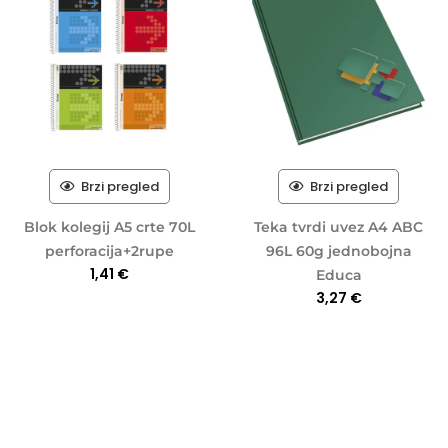
Brzi pregled
Brzi pregled
Blok kolegij A5 crte 70L
Teka tvrdi uvez A4 ABC
perforacija+2rupe
96L 60g jednobojna
1,41
€
Educa
3,27
€