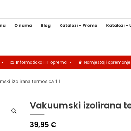
ina
O nama
Blog
Katalozi – Promo
Katalozi – 
Informatička i IT oprema
Namještaj i opremanje
ski izolirana termosica 1 l
Vakuumski izolirana te
39,95
€