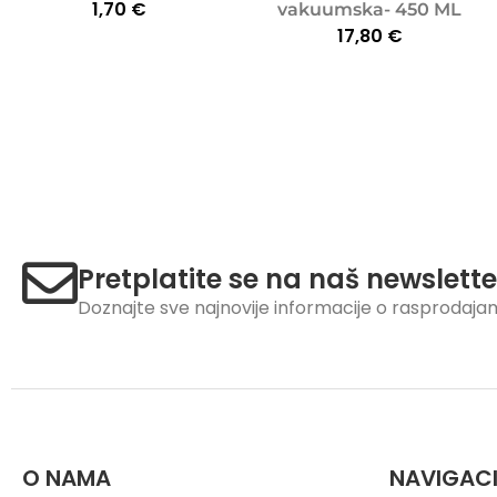
1,70
€
vakuumska- 450 ML
17,80
€
Pretplatite se na naš newslette
Doznajte sve najnovije informacije o rasprodaj
O NAMA
NAVIGAC