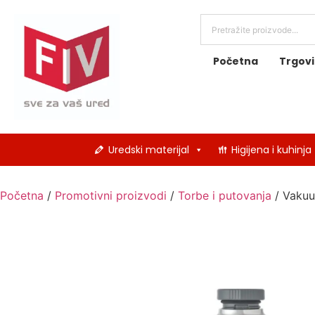
Početna
Trgov
Uredski materijal
Higijena i kuhinja
Početna
/
Promotivni proizvodi
/
Torbe i putovanja
/ Vakuum