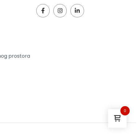
nog prostora
0