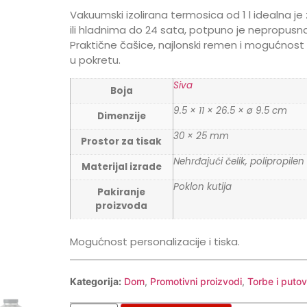
Vakuumski izolirana termosica od 1 l idealna je 
ili hladnima do 24 sata, potpuno je nepropusn
Praktične čašice, najlonski remen i mogućnost p
u pokretu.
Siva
Boja
9.5 × 11 × 26.5 × ø 9.5 cm
Dimenzije
30 × 25 mm
Prostor za tisak
Nehrđajući čelik, polipropilen
Materijal izrade
Poklon kutija
Pakiranje
proizvoda
Mogućnost personalizacije i tiska.
Kategorija:
Dom
,
Promotivni proizvodi
,
Torbe i putov