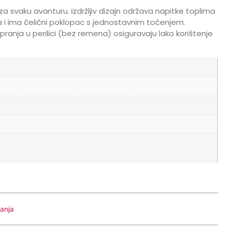
za svaku avanturu. Izdržljiv dizajn održava napitke toplima
a i ima čelični poklopac s jednostavnim točenjem.
ranja u perilici (bez remena) osiguravaju lako korištenje
anja