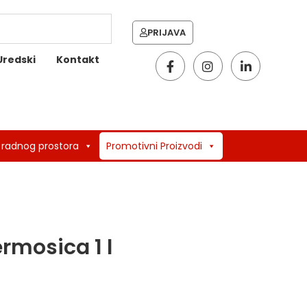
PRIJAVA
Uredski
Kontakt
 radnog prostora
Promotivni Proizvodi
rmosica 1 l