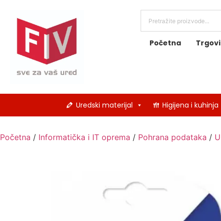
Početna
Trgov
Uredski materijal
Higijena i kuhinja
Početna
/
Informatička i IT oprema
/
Pohrana podataka
/
U