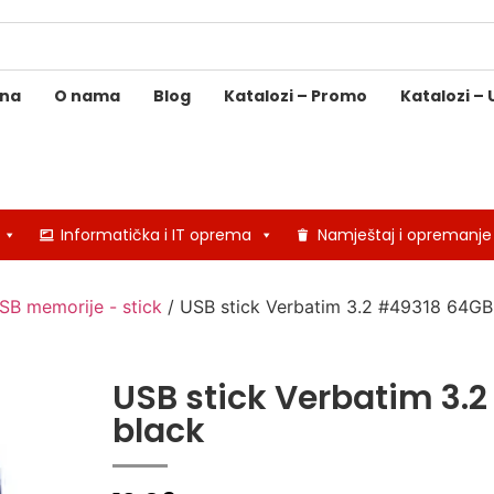
ina
O nama
Blog
Katalozi – Promo
Katalozi – 
Informatička i IT oprema
Namještaj i opremanje
SB memorije - stick
/ USB stick Verbatim 3.2 #49318 64GB 
USB stick Verbatim 3.2
black