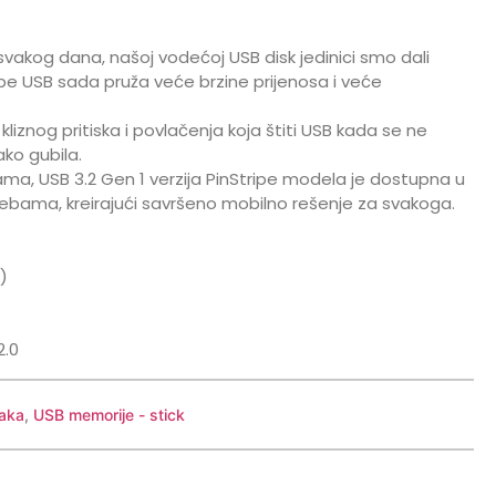
 svakog dana, našoj vodećoj USB disk jedinici smo dali
pe USB sada pruža veće brzine prijenosa i veće
liznog pritiska i povlačenja koja štiti USB kada se ne
ako gubila.
ma, USB 3.2 Gen 1 verzija PinStripe modela je dostupna u
ebama, kreirajući savršeno mobilno rešenje za svakoga.
)
2.0
aka
,
USB memorije - stick