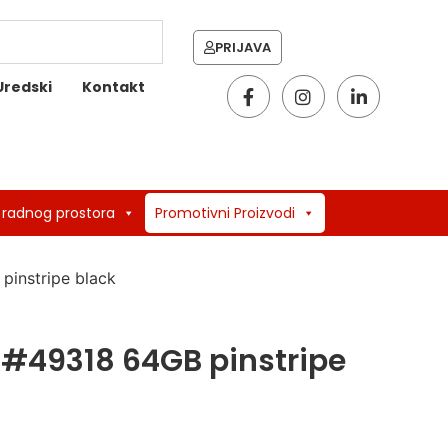
PRIJAVA
Uredski
Kontakt
 radnog prostora
Promotivni Proizvodi
pinstripe black
 #49318 64GB pinstripe