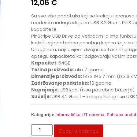
12,06
€
Sa sve više podataka koji se kreiraju i prenose
modernu nadogradnju na USB 3.2 Gen 1. PinStri
kapacitete.
PinStripe USB Drive od Verbatim-a ima funkciju k
koristi i nije potrebna posebna kapica koja se l
U laganom, najnovijem dizajnu sa tankim pruga
opsegu kapaciteta koji odgovaraju vašim potr
Kapacitet:
64GB
Težina proizvoda:
oko 7 grama
Dimenzije proizvoda:
55 x 19 x 7 mm (D x Š x V
Zadržavanje podataka:
10 godina
Napajanje:
USB kabl (nisu potrebne baterije)
Sučelje:
USB 3.2 Gen 1 – kompatibilan i sa USB 
Kategorija:
Informatička i IT oprema
,
Pohrana podat
Dodaj u košaricu