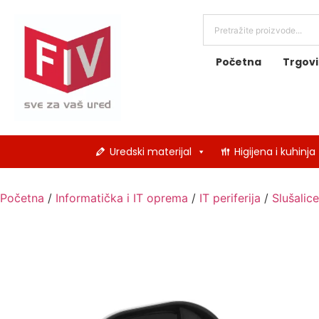
Početna
Trgov
Uredski materijal
Higijena i kuhinja
Početna
/
Informatička i IT oprema
/
IT periferija
/
Slušalice