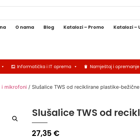
ina
O nama
Blog
Katalozi – Promo
Katalozi – 
Informatička i IT oprema
Namještaj i opremanje
 i mikrofoni
/ Slušalice TWS od reciklirane plastike-bežične
Slušalice TWS od recik
27,35
€