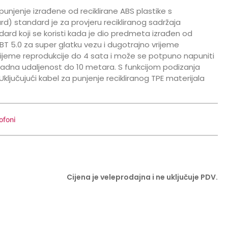
 punjenje izrađene od reciklirane ABS plastike s
d) standard je za provjeru recikliranog sadržaja
dard koji se koristi kada je dio predmeta izrađen od
e BT 5.0 za super glatku vezu i dugotrajno vrijeme
ijeme reprodukcije do 4 sata i može se potpuno napuniti
 Radna udaljenost do 10 metara. S funkcijom podizanja
 Uključujući kabel za punjenje recikliranog TPE materijala
ofoni
Cijena je veleprodajna i ne uključuje PDV.