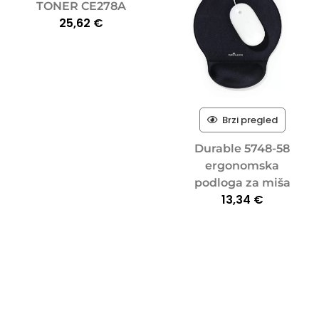
TONER CE278A
25,62
€
Brzi pregled
Durable 5748-58
ergonomska
podloga za miša
13,34
€