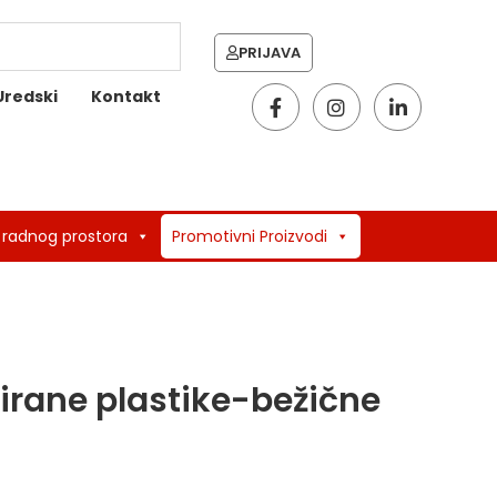
PRIJAVA
Uredski
Kontakt
 radnog prostora
Promotivni Proizvodi
lirane plastike-bežične