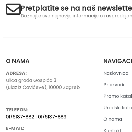
Pretplatite se na naš newslette
Doznajte sve najnovije informacije o rasprodaj
O NAMA
NAVIGAC
ADRESA:
Naslovnica
Ulica grada Gospića 3
Proizvodi
(ulaz iz Čavićeve), 10000 Zagreb
Promo katal
Uredski kata
TELEFON:
01/6187-882
|
01/6187-883
O nama
E-MAIL:
Kontakt