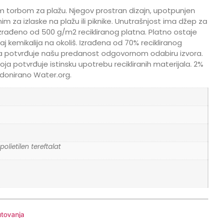
m torbom za plažu. Njegov prostran dizajn, upotpunjen
m za izlaske na plažu ili piknike. Unutrašnjost ima džep za
Izrađeno od 500 g/m2 recikliranog platna. Platno ostaje
caj kemikalija na okoliš. Izrađena od 70% recikliranog
rba potvrđuje našu predanost odgovornom odabiru izvora.
a potvrđuje istinsku upotrebu recikliranih materijala. 2%
donirano Water.org.
polietilen tereftalat
utovanja