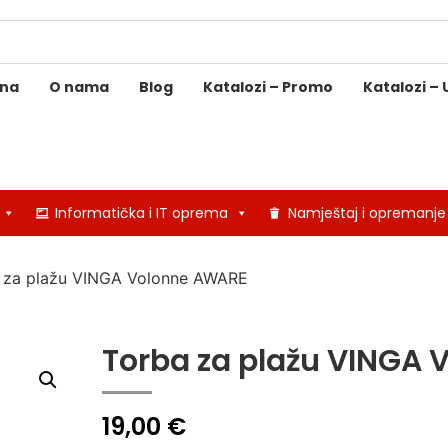
ina
O nama
Blog
Katalozi – Promo
Katalozi – 
Informatička i IT oprema
Namještaj i opremanje
 za plažu VINGA Volonne AWARE
Torba za plažu VINGA
19,00
€