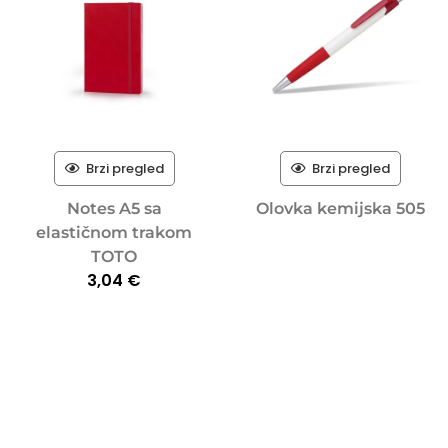
Brzi pregled
Brzi pregled
Notes A5 sa
Olovka kemijska 505
elastičnom trakom
TOTO
3,04
€