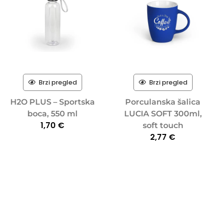
Brzi pregled
Brzi pregled
H2O PLUS – Sportska
Porculanska šalica
boca, 550 ml
LUCIA SOFT 300ml,
1,70
€
soft touch
2,77
€