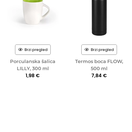
Brzi pregled
Brzi pregled
Porculanska šalica
Termos boca FLOW,
LILLY, 300 ml
500 ml
1,98
€
7,84
€