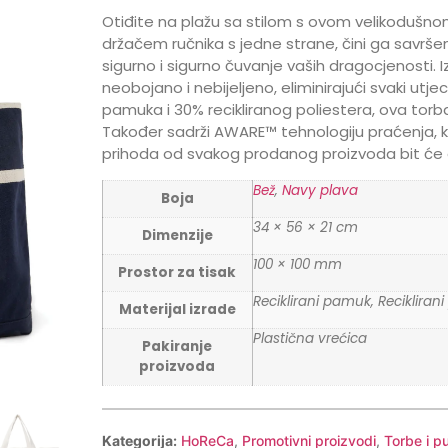
Otiđite na plažu sa stilom s ovom velikodušno
držačem ručnika s jedne strane, čini ga savršeni
sigurno i sigurno čuvanje vaših dragocjenosti. 
neobojano i nebijeljeno, eliminirajući svaki utje
pamuka i 30% recikliranog poliestera, ova to
Također sadrži AWARE™ tehnologiju praćenja, koj
prihoda od svakog prodanog proizvoda bit će 
Bež
,
Navy plava
Boja
34 × 56 × 21 cm
Dimenzije
100 × 100 mm
Prostor za tisak
Reciklirani pamuk, Reciklirani 
Materijal izrade
Plastična vrećica
Pakiranje
proizvoda
Kategorija:
HoReCa
,
Promotivni proizvodi
,
Torbe i p