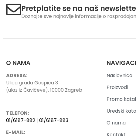
Pretplatite se na naš newslette
Doznajte sve najnovije informacije o rasprodaj
O NAMA
NAVIGAC
ADRESA:
Naslovnica
Ulica grada Gospića 3
Proizvodi
(ulaz iz Čavićeve), 10000 Zagreb
Promo katal
Uredski kata
TELEFON:
01/6187-882
|
01/6187-883
O nama
E-MAIL:
Kontakt