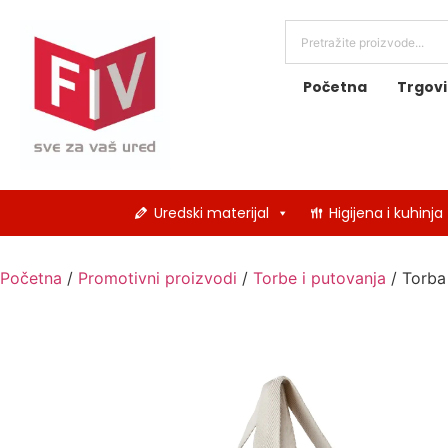
Početna
Trgov
Uredski materijal
Higijena i kuhinja
Početna
/
Promotivni proizvodi
/
Torbe i putovanja
/ Torba