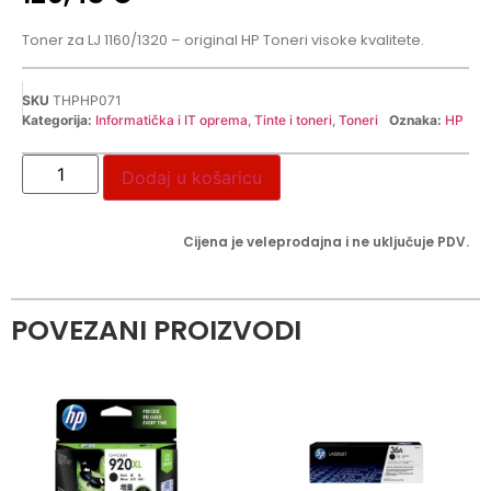
Toner za LJ 1160/1320 – original HP Toneri visoke kvalitete.
SKU
THPHP071
Kategorija:
Informatička i IT oprema
,
Tinte i toneri
,
Toneri
Oznaka:
HP
Dodaj u košaricu
Cijena je veleprodajna i ne uključuje PDV.
POVEZANI PROIZVODI