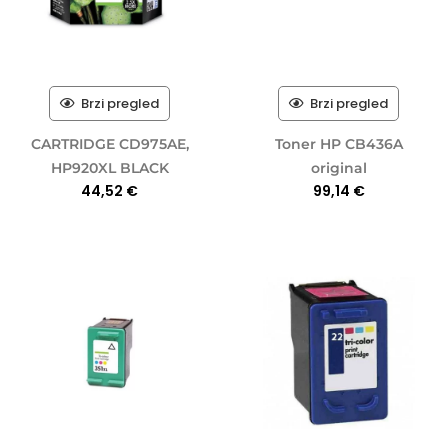
Brzi pregled
Brzi pregled
CARTRIDGE CD975AE,
Toner HP CB436A
HP920XL BLACK
original
44,52
€
99,14
€