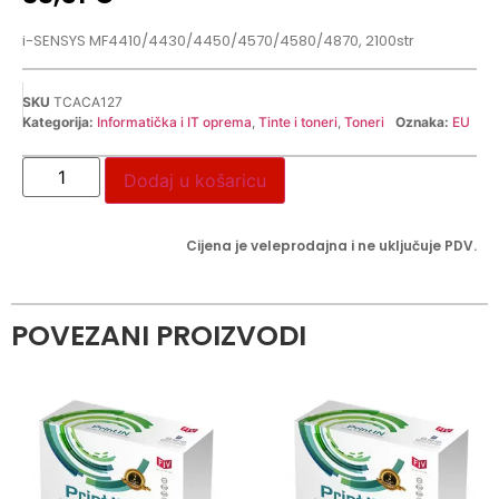
i-SENSYS MF4410/4430/4450/4570/4580/4870, 2100str
SKU
TCACA127
Kategorija:
Informatička i IT oprema
,
Tinte i toneri
,
Toneri
Oznaka:
EU
Dodaj u košaricu
Cijena je veleprodajna i ne uključuje PDV.
POVEZANI PROIZVODI