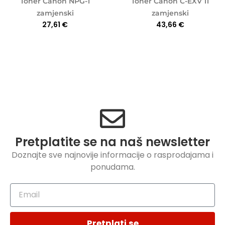
Toner Canon NPG-1
Toner Canon C-EXV 11
zamjenski
zamjenski
27,61
€
43,66
€
Pretplatite se na naš newsletter
Doznajte sve najnovije informacije o rasprodajama i
ponudama.
Pretplati se