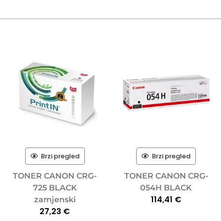
Brzi pregled
Brzi pregled
TONER CANON CRG-
TONER CANON CRG-
725 BLACK
054H BLACK
114,41
€
zamjenski
27,23
€