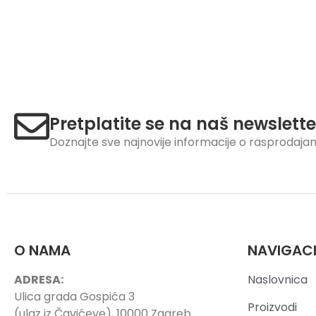
Pretplatite se na naš newslette
Doznajte sve najnovije informacije o rasprodaj
O NAMA
NAVIGAC
ADRESA:
Naslovnica
Ulica grada Gospića 3
Proizvodi
(ulaz iz Čavićeve), 10000 Zagreb