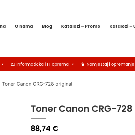
ina
O nama
Blog
Katalozi – Promo
Katalozi – 
Informatička i IT oprema
Namještaj i opremanje
 Toner Canon CRG-728 original
Toner Canon CRG-728 
88,74
€