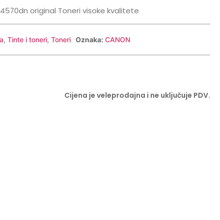
570dn original Toneri visoke kvalitete
a
,
Tinte i toneri
,
Toneri
Oznaka:
CANON
Cijena je veleprodajna i ne uključuje PDV.