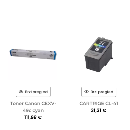
Brzi pregled
Brzi pregled
Toner Canon CEXV-
CARTRIGE CL-41
31,31
€
49c cyan
111,98
€