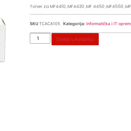
Toner za MF4410, MF4430 ,MF 4450 ,MF4550 ,MF4
SKU
TCACA105
Kategorija:
Informatička i IT oprem
Dodaj u košaricu