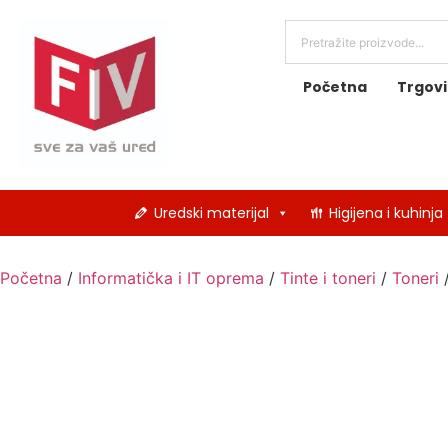
Početna
Trgov
Uredski materijal
Higijena i kuhinja
Početna
/
Informatička i IT oprema
/
Tinte i toneri
/
Toneri
/