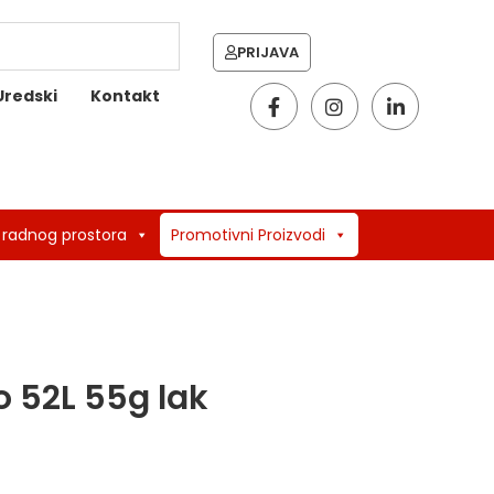
PRIJAVA
Uredski
Kontakt
 radnog prostora
Promotivni Proizvodi
 52L 55g lak