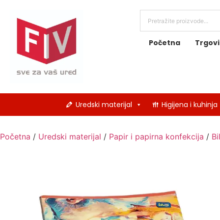
Početna
Trgov
Uredski materijal
Higijena i kuhinja
Početna
/
Uredski materijal
/
Papir i papirna konfekcija
/
Bi