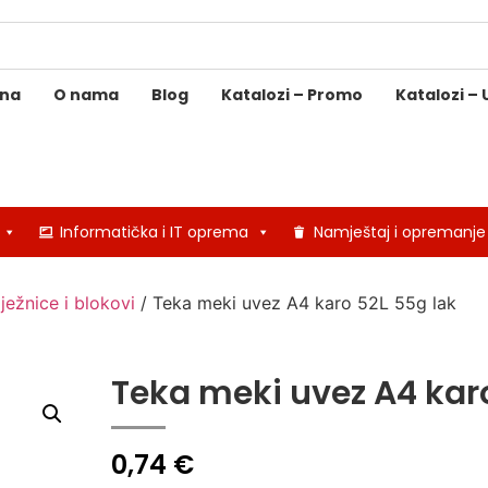
ina
O nama
Blog
Katalozi – Promo
Katalozi – 
Informatička i IT oprema
Namještaj i opremanje
lježnice i blokovi
/ Teka meki uvez A4 karo 52L 55g lak
Teka meki uvez A4 karo
0,74
€