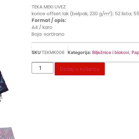
TEKA MEKI UVEZ
korice offset lak (belpak, 230 g/m²); 52 lista; 
Format / opis:
A4 / karo
Boja: sortirano
SKU
TEKMK006
Kategorija:
Bilježnice i blokovi
,
Pap
Dodaj u košaricu