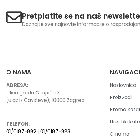
Pretplatite se na naš newslette
Doznajte sve najnovije informacije o rasprodaj
O NAMA
NAVIGAC
ADRESA:
Naslovnica
Ulica grada Gospića 3
Proizvodi
(ulaz iz Čavićeve), 10000 Zagreb
Promo katal
Uredski kata
TELEFON:
01/6187-882
|
01/6187-883
O nama