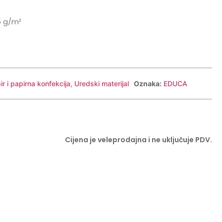
55 g/m²
ir i papirna konfekcija
,
Uredski materijal
Oznaka:
EDUCA
Cijena je veleprodajna i ne uključuje PDV.