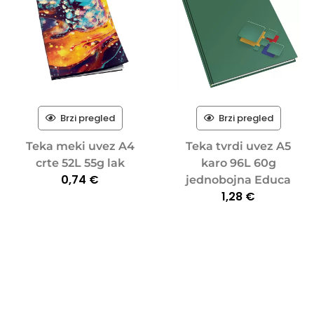
Brzi pregled
Brzi pregled
Teka meki uvez A4
Teka tvrdi uvez A5
crte 52L 55g lak
karo 96L 60g
0,74
€
jednobojna Educa
1,28
€