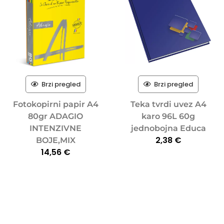
Brzi pregled
Brzi pregled
Fotokopirni papir A4
Teka tvrdi uvez A4
80gr ADAGIO
karo 96L 60g
INTENZIVNE
jednobojna Educa
2,38
€
BOJE,MIX
14,56
€