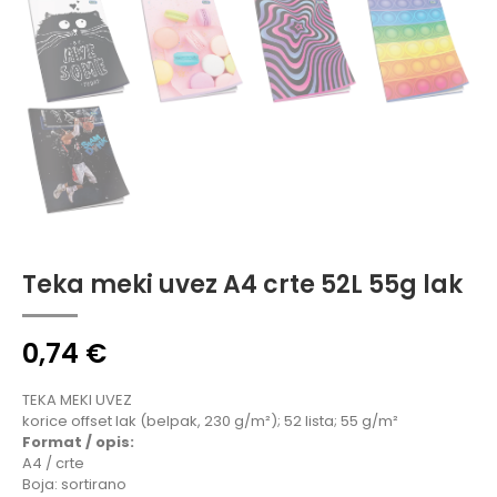
Teka meki uvez A4 crte 52L 55g lak
0,74
€
TEKA MEKI UVEZ
korice offset lak (belpak, 230 g/m²); 52 lista; 55 g/m²
Format / opis:
A4 / crte
Boja: sortirano