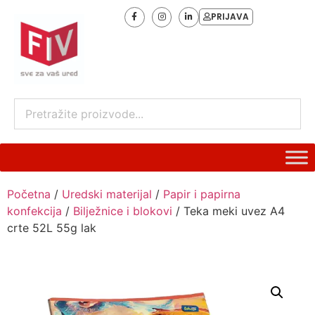
PRIJAVA
Početna
/
Uredski materijal
/
Papir i papirna
konfekcija
/
Bilježnice i blokovi
/ Teka meki uvez A4
crte 52L 55g lak