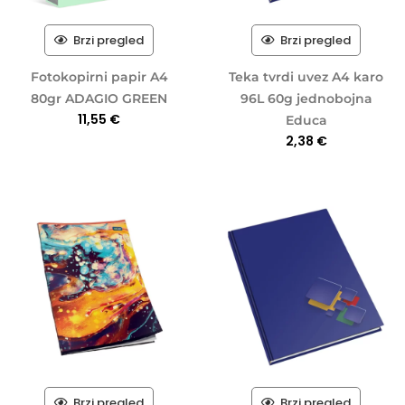
Brzi pregled
Brzi pregled
Fotokopirni papir A4
Teka tvrdi uvez A4 karo
80gr ADAGIO GREEN
96L 60g jednobojna
11,55
€
Educa
2,38
€
Brzi pregled
Brzi pregled