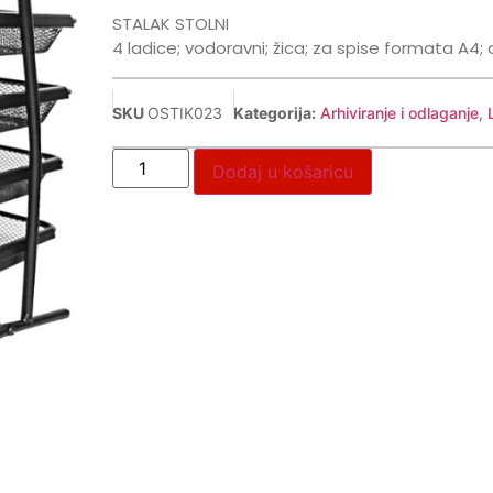
STALAK STOLNI
4 ladice; vodoravni; žica; za spise formata A4
SKU
OSTIK023
Kategorija:
Arhiviranje i odlaganje
,
Dodaj u košaricu