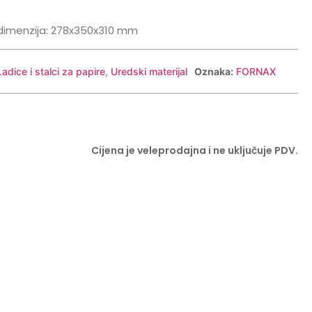
; dimenzija: 278x350x310 mm
Ladice i stalci za papire
,
Uredski materijal
Oznaka:
FORNAX
Cijena je veleprodajna i ne uključuje PDV.