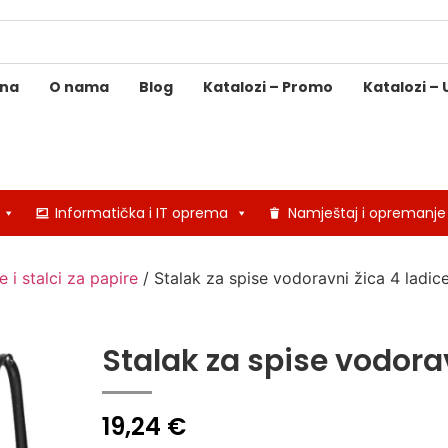
ina
O nama
Blog
Katalozi – Promo
Katalozi – 
Informatička i IT oprema
Namještaj i opremanje
e i stalci za papire
/ Stalak za spise vodoravni žica 4 ladice
Stalak za spise vodorav
19,24
€