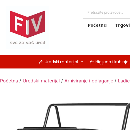
Početna
Trgov
Uredski materijal
Higijena i kuhinja
Početna
/
Uredski materijal
/
Arhiviranje i odlaganje
/
Ladic