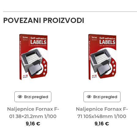
POVEZANI PROIZVODI
Brzi pregled
Brzi pregled
Naljepnice Fornax F-
Naljepnice Fornax F-
01 38×21.2mm 1/100
71 105x148mm 1/100
9,16
€
9,16
€