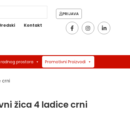
PRIJAVA
Uredski
Kontakt
 radnog prostora
Promotivni Proizvodi
 crni
ni žica 4 ladice crni