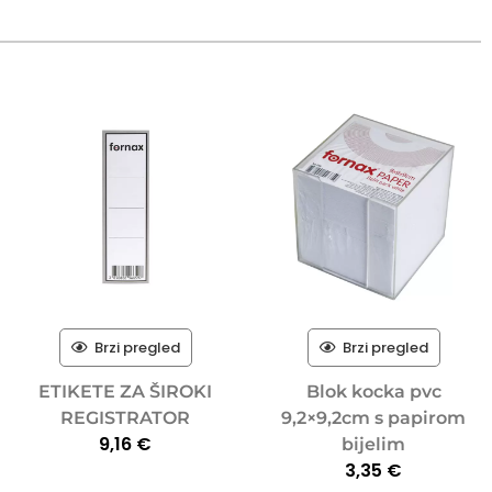
Brzi pregled
Brzi pregled
ETIKETE ZA ŠIROKI
Blok kocka pvc
REGISTRATOR
9,2×9,2cm s papirom
9,16
€
bijelim
3,35
€