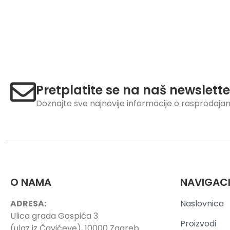
Pretplatite se na naš newslette
Doznajte sve najnovije informacije o rasprodaj
O NAMA
NAVIGAC
ADRESA:
Naslovnica
Ulica grada Gospića 3
Proizvodi
(ulaz iz Čavićeve), 10000 Zagreb