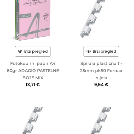
Brzi pregled
Brzi pregled
Fotokopirni papir A4
Spirala plastična fi-
80gr ADAGIO PASTELNE
25mm pk50 Fornax
BOJE MIX
bijela
13,71
€
9,54
€