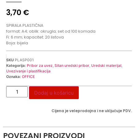
3,70
€
SPIRALA PLASTIČNA
format: A4; oblik: okrugla; set od 100 komada
Fi: 6 mm; kapacitet: 20 listova
Boja: bijela
SKU
PLASP001
Kategorija:
Pribor za uvez
,
Sitan uredski pribor
,
Uredski materijal
,
Uvezivanje i plastifikacija
Oznaka:
OFFICE
Dodaj u košaricu
Cijena je veleprodajna i ne uključuje PDV.
POVEZANI PROIZVODI