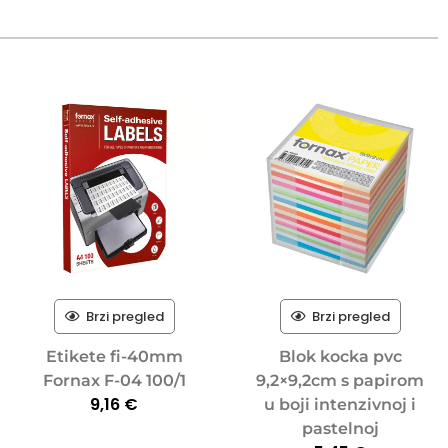
Brzi pregled
Brzi pregled
Etikete fi-40mm
Blok kocka pvc
Fornax F-04 100/1
9,2×9,2cm s papirom
9,16
€
u boji intenzivnoj i
pastelnoj