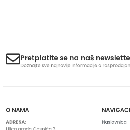
Pretplatite se na naš newslette
Doznajte sve najnovije informacije o rasprodaj
O NAMA
NAVIGAC
ADRESA:
Naslovnica
Ulica grada Gospića 3