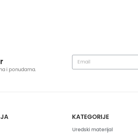
r
ama i ponudama.
IJA
KATEGORIJE
Uredski materijal