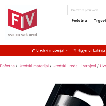
Početna
Trgov
Uredski materijal
Higijena i kuhinja
Početna
/
Uredski materijal
/
Uredski uređaji i strojevi
/
Uve