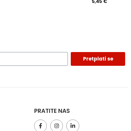
5,45
€
Pretplati se
PRATITE NAS