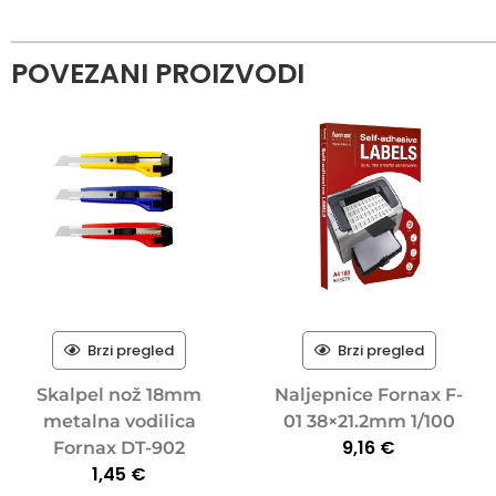
POVEZANI PROIZVODI
Brzi pregled
Brzi pregled
Skalpel nož 18mm
Naljepnice Fornax F-
metalna vodilica
01 38×21.2mm 1/100
9,16
€
Fornax DT-902
1,45
€