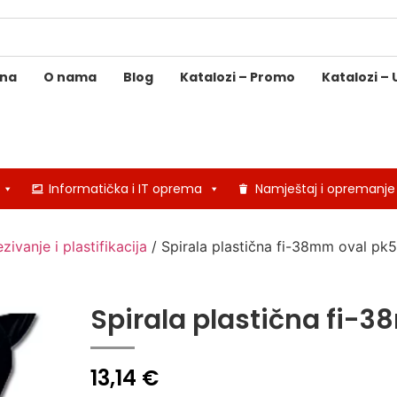
ina
O nama
Blog
Katalozi – Promo
Katalozi – 
Informatička i IT oprema
Namještaj i opremanje
zivanje i plastifikacija
/ Spirala plastična fi-38mm oval pk
Spirala plastična fi-
13,14
€