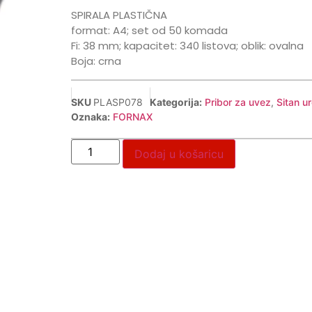
SPIRALA PLASTIČNA
format: A4; set od 50 komada
Fi: 38 mm; kapacitet: 340 listova; oblik: ovalna
Boja: crna
SKU
PLASP078
Kategorija:
Pribor za uvez
,
Sitan u
Oznaka:
FORNAX
Dodaj u košaricu