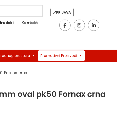
PRIJAVA
Uredski
Kontakt
 radnog prostora
Promotivni Proizvodi
50 Fornax crna
38mm oval pk50 Fornax crna