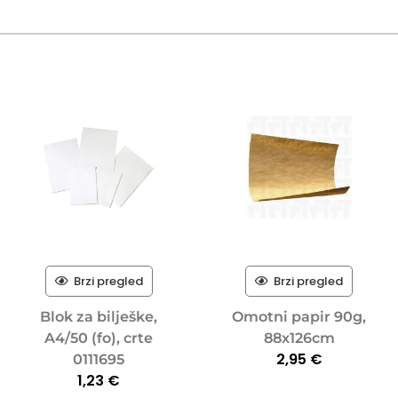
Brzi pregled
Brzi pregled
Blok za bilješke,
Omotni papir 90g,
A4/50 (fo), crte
88x126cm
2,95
€
0111695
1,23
€