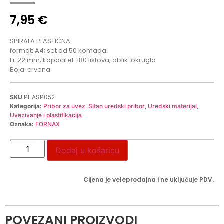
7,95
€
SPIRALA PLASTIČNA
format: A4; set od 50 komada
Fi: 22 mm; kapacitet: 180 listova; oblik: okrugla
Boja: crvena
SKU
PLASP052
Kategorija:
Pribor za uvez
,
Sitan uredski pribor
,
Uredski materijal
,
Uvezivanje i plastifikacija
Oznaka:
FORNAX
Dodaj u košaricu
Cijena je veleprodajna i ne uključuje PDV.
POVEZANI PROIZVODI