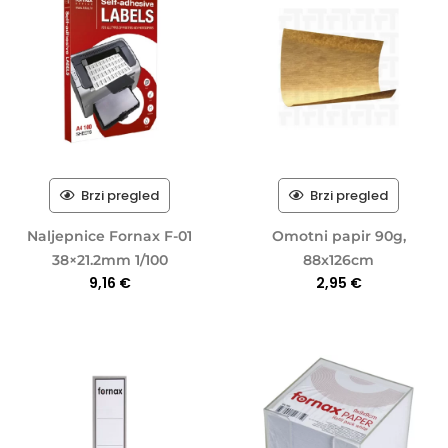
Brzi pregled
Brzi pregled
Naljepnice Fornax F-01
Omotni papir 90g,
38×21.2mm 1/100
88x126cm
9,16
€
2,95
€