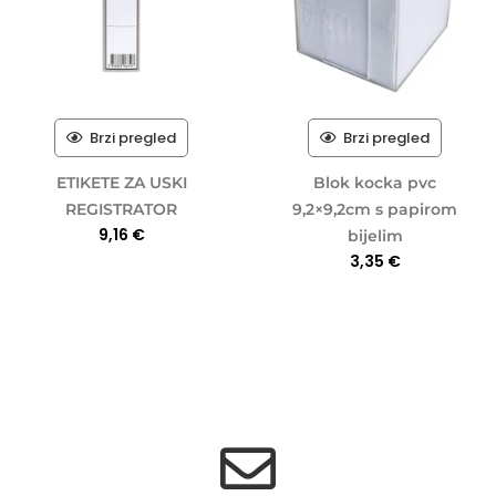
Brzi pregled
Brzi pregled
ETIKETE ZA USKI
Blok kocka pvc
REGISTRATOR
9,2×9,2cm s papirom
9,16
€
bijelim
3,35
€