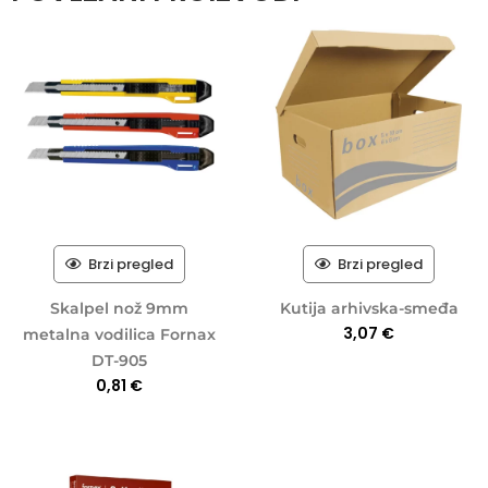
Brzi pregled
Brzi pregled
Skalpel nož 9mm
Kutija arhivska-smeđa
3,07
€
metalna vodilica Fornax
DT-905
0,81
€