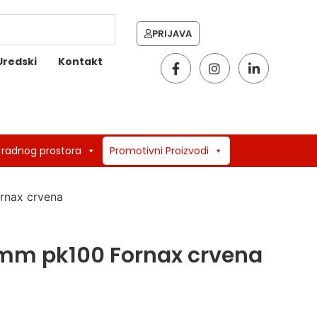
PRIJAVA
Uredski
Kontakt
 radnog prostora
Promotivni Proizvodi
ornax crvena
14mm pk100 Fornax crvena