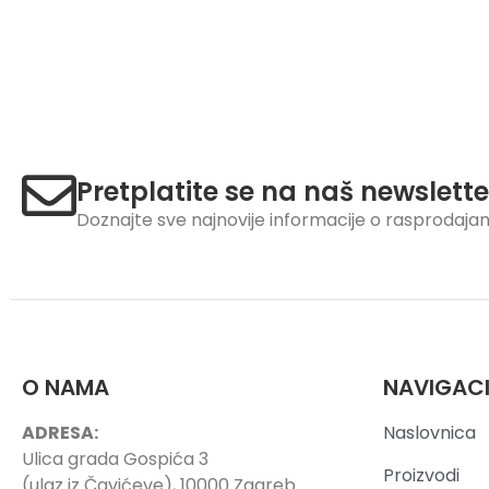
Pretplatite se na naš newslette
Doznajte sve najnovije informacije o rasprodaj
O NAMA
NAVIGAC
ADRESA:
Naslovnica
Ulica grada Gospića 3
Proizvodi
(ulaz iz Čavićeve), 10000 Zagreb