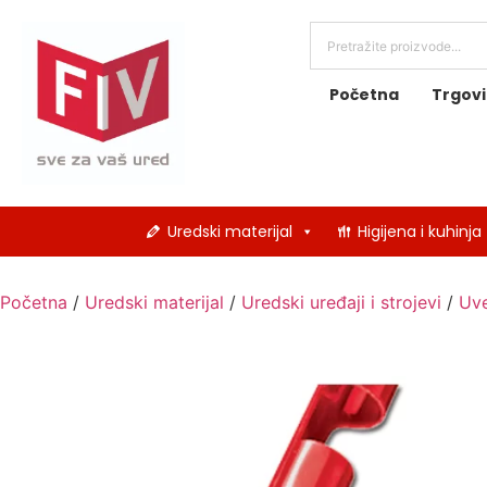
Početna
Trgov
Uredski materijal
Higijena i kuhinja
Početna
/
Uredski materijal
/
Uredski uređaji i strojevi
/
Uve