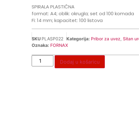
SPIRALA PLASTIČNA
format: A4; oblik: okrugla; set od 100 komada
Fi: 14 mm; kapacitet: 100 listova
SKU
PLASP022
Kategorija:
Pribor za uvez
,
Sitan ur
Oznaka:
FORNAX
Dodaj u košaricu