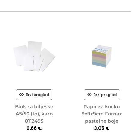
Brzi pregled
Brzi pregled
Blok za bilješke
Papir za kocku
A5/50 (fo), karo
9x9x9cm Fornax
0112495
pastelne boje
0,66
€
3,05
€