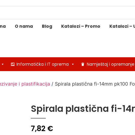
ina
O nama
Blog
Katalozi – Promo
Katalozi – 
Informatička i IT oprema
Namještaj i opremanje
zivanje i plastifikacija
/ Spirala plastična fi-14mm pk100 F
Spirala plastična fi-
7,82
€