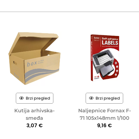
Brzi pregled
Brzi pregled
Kutija arhivska-
Naljepnice Fornax F-
smeđa
71 105x148mm 1/100
3,07
€
9,16
€