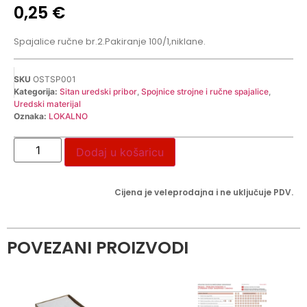
0,25
€
Spajalice ručne br.2.Pakiranje 100/1,niklane.
SKU
OSTSP001
Kategorija:
Sitan uredski pribor
,
Spojnice strojne i ručne spajalice
,
Uredski materijal
Oznaka:
LOKALNO
Dodaj u košaricu
Cijena je veleprodajna i ne uključuje PDV.
POVEZANI PROIZVODI