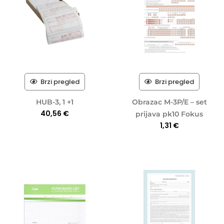
Brzi pregled
Brzi pregled
HUB-3, 1 +1
Obrazac M-3P/E – set
40,56
€
prijava pk10 Fokus
1,31
€