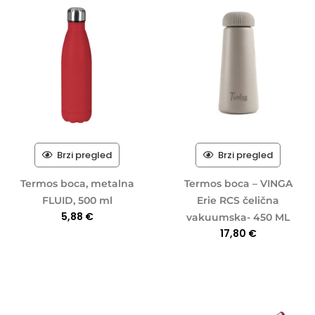
Brzi pregled
Brzi pregled
Termos boca, metalna
Termos boca – VINGA
FLUID, 500 ml
Erie RCS čelična
5,88
€
vakuumska- 450 ML
17,80
€