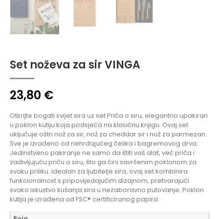
Set noževa za sir VINGA
23,80
€
Otkrijte bogati svijet sira uz set Priča o siru, elegantno upakiran
u poklon kutiju koja podsjeća na klasičnu knjigu. Ovaj set
uključuje oštri nož za sir, nož za cheddar sir i nož za parmezan.
Sve je izrađeno od nehrđajućeg čelika i bagremovog drva.
Jedinstveno pakiranje ne samo da štiti vaš alat, već priča i
zadivljujuću priču o siru, što ga čini savršenim poklonom za
svaku priliku. Idealan za ljubitelje sira, ovaj set kombinira
funkcionalnost s pripovijedajućim dizajnom, pretvarajući
svako iskustvo kušanja sira u nezaboravno putovanje. Poklon
kutija je izrađena od FSC® certificiranog papira.
Boja