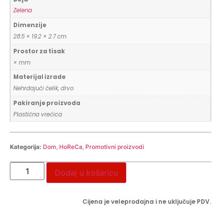
Zelena
Dimenzije
28.5 × 19.2 × 2.7 cm
Prostor za tisak
× mm
Materijal izrade
Nehrđajući čelik, drvo
Pakiranje proizvoda
Plastična vrećica
Kategorija:
Dom
,
HoReCa
,
Promotivni proizvodi
Dodaj u košaricu
Cijena je veleprodajna i ne uključuje PDV.