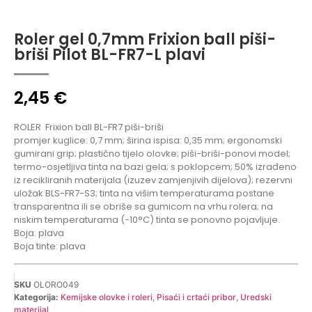
Roler gel 0,7mm Frixion ball piši-
briši Pilot BL-FR7-L plavi
2,45
€
ROLER
Frixion ball BL-FR7 piši-briši
promjer kuglice: 0,7 mm; širina ispisa: 0,35 mm; ergonomski
gumirani grip; plastično tijelo olovke; piši-briši-ponovi model;
termo-osjetljiva tinta na bazi gela; s poklopcem; 50% izrađeno
iz recikliranih materijala (izuzev zamjenjivih dijelova); rezervni
uložak BLS-FR7-S3; tinta na višim temperaturama postane
transparentna ili se obriše sa gumicom na vrhu rolera; na
niskim temperaturama (-10°C) tinta se ponovno pojavljuje.
Boja: plava
Boja tinte: plava
SKU
OLORO049
Kategorija:
Kemijske olovke i roleri
,
Pisaći i crtaći pribor
,
Uredski
materijal