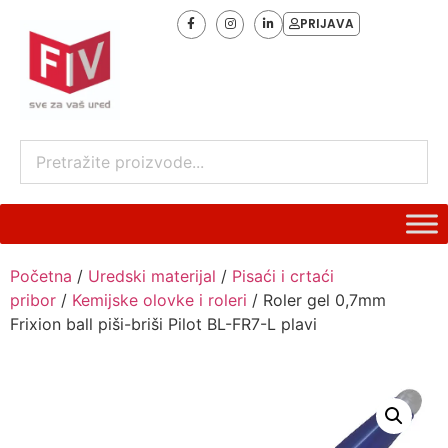
PRIJAVA
Početna
/
Uredski materijal
/
Pisaći i crtaći
pribor
/
Kemijske olovke i roleri
/ Roler gel 0,7mm
Frixion ball piši-briši Pilot BL-FR7-L plavi