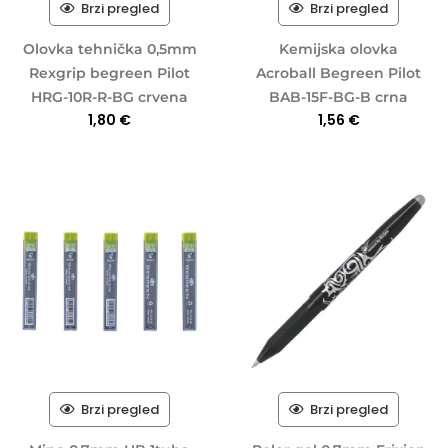
Brzi pregled
Brzi pregled
Olovka tehnička 0,5mm
Kemijska olovka
Rexgrip begreen Pilot
Acroball Begreen Pilot
HRG-10R-R-BG crvena
BAB-15F-BG-B crna
1,80
€
1,56
€
Brzi pregled
Brzi pregled