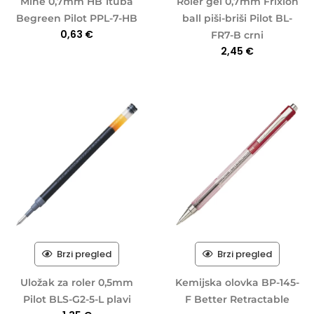
Mine 0,7mm HB 1tuba
Roler gel 0,7mm Frixion
Begreen Pilot PPL-7-HB
ball piši-briši Pilot BL-
0,63
€
FR7-B crni
2,45
€
Brzi pregled
Brzi pregled
Uložak za roler 0,5mm
Kemijska olovka BP-145-
Pilot BLS-G2-5-L plavi
F Better Retractable