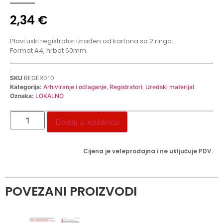
2,34
€
Plavi uski registrator izrađen od kartona sa 2 ringa.
Format A4, hrbat 60mm.
SKU
REGER010
Kategorija:
Arhiviranje i odlaganje
,
Registratori
,
Uredski materijal
Oznaka:
LOKALNO
Dodaj u košaricu
Cijena je veleprodajna i ne uključuje PDV.
POVEZANI PROIZVODI