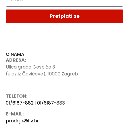
Pretplati se
O NAMA
ADRESA:
Ulica grada Gospića 3
(ulaz iz Čavićeve), 10000 Zagreb
TELEFON:
01/6187-882
|
01/6187-883
E-MAIL:
prodaja@fiv.hr