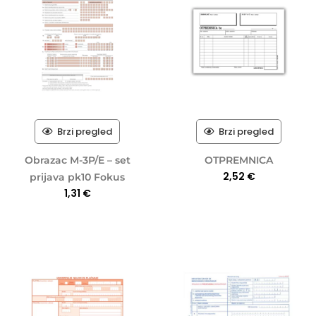
Brzi pregled
Brzi pregled
Obrazac M-3P/E – set
OTPREMNICA
2,52
€
prijava pk10 Fokus
1,31
€