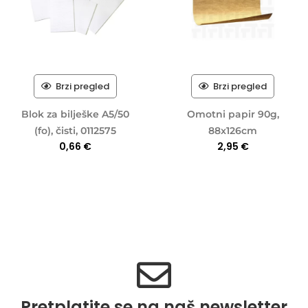
Brzi pregled
Brzi pregled
Blok za bilješke A5/50
Omotni papir 90g,
(fo), čisti, 0112575
88x126cm
0,66
€
2,95
€
Pretplatite se na naš newsletter