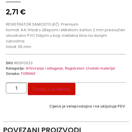
2,71
€
REGISTRATOR SAMOSTOJEĆI
Premium
format: A4; hrbat s džepom i etiketom; karton 2 mm presvučen
obostrano PVC folijom u boji; metalna šina na donjim
rubovima
hrbat: 55 mm
SKU
REGFO023
Kategorija:
Arhiviranje i odlaganje
,
Registratori
,
Uredski materijal
Oznaka:
FORNAX
Dodaj u košaricu
Cijena je veleprodajna i ne uključuje PDV.
POVEZANI PROIZVODI