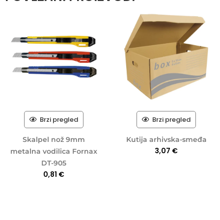
Brzi pregled
Brzi pregled
Skalpel nož 9mm
Kutija arhivska-smeđa
3,07
€
metalna vodilica Fornax
DT-905
0,81
€