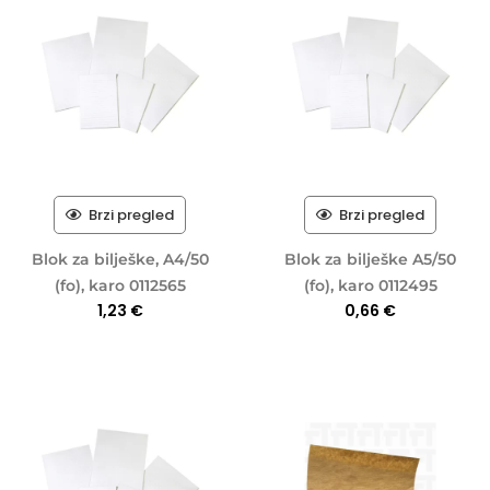
Brzi pregled
Brzi pregled
Blok za bilješke, A4/50
Blok za bilješke A5/50
(fo), karo 0112565
(fo), karo 0112495
1,23
€
0,66
€