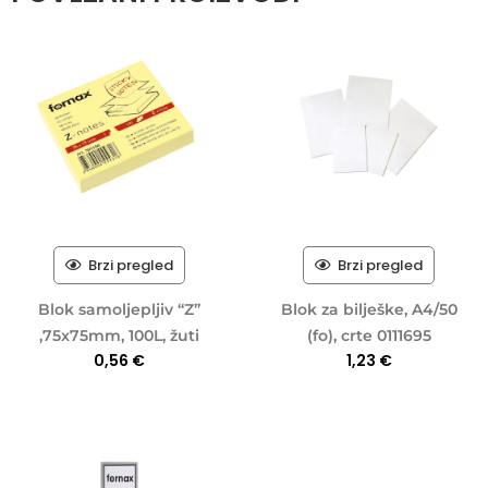
Brzi pregled
Brzi pregled
Blok samoljepljiv “Z”
Blok za bilješke, A4/50
,75x75mm, 100L, žuti
(fo), crte 0111695
0,56
€
1,23
€