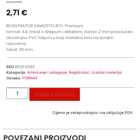
2,71
€
REGISTRATOR SAMOSTOJEĆI
Premium
format: A4; hrbat s džepom i etiketom; karton 2 mm presvučen
obostrano PVC folijom u boji; metalna šina na donjim
rubovima
hrbat: 55 mm
SKU
REGFO063
Kategorija:
Arhiviranje i odlaganje
,
Registratori
,
Uredski materijal
Oznaka:
FORNAX
Dodaj u košaricu
Cijena je veleprodajna i ne uključuje PDV.
POVEZANI PROIZVODI