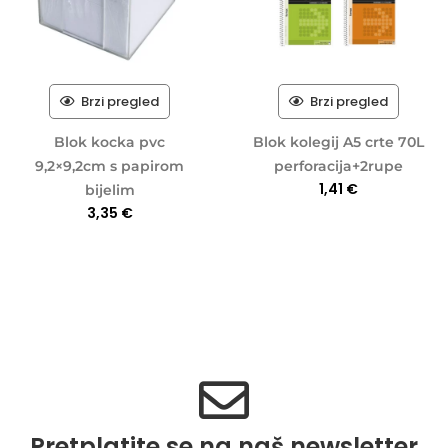
Brzi pregled
Brzi pregled
Blok kocka pvc
Blok kolegij A5 crte 70L
9,2×9,2cm s papirom
perforacija+2rupe
1,41
€
bijelim
3,35
€
Pretplatite se na naš newsletter