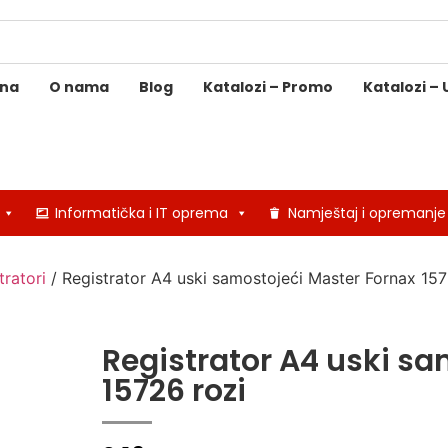
ina
O nama
Blog
Katalozi – Promo
Katalozi – 
Informatička i IT oprema
Namještaj i opremanje
tratori
/ Registrator A4 uski samostojeći Master Fornax 157
Registrator A4 uski sa
15726 rozi