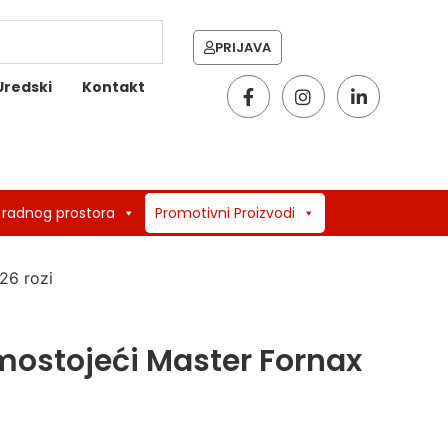
PRIJAVA
Uredski
Kontakt
 radnog prostora
Promotivni Proizvodi
26 rozi
mostojeći Master Fornax