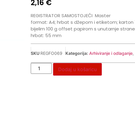
2,16
€
REGISTRATOR SAMOSTOJEĆI
Master
format: A4; hrbat s džepom i etiketom; karton 
bijelim 100 g offset papirom s unutarnje strane
hrbat: 55 mm
SKU
REGFO069
Kategorija:
Arhiviranje i odlaganje
,
Dodaj u košaricu