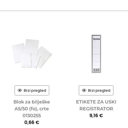
Brzi pregled
Brzi pregled
Blok za bilješke
ETIKETE ZA USKI
A5/50 (fo), crte
REGISTRATOR
9,16
€
0130255
0,66
€