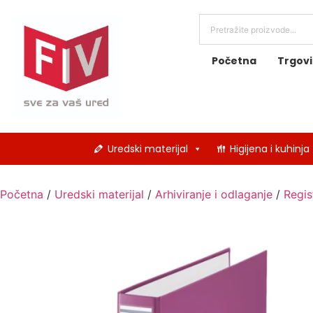
Početna
Trgov
Uredski materijal
Higijena i kuhinja
Početna
/
Uredski materijal
/
Arhiviranje i odlaganje
/
Regis