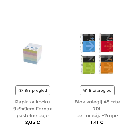
Brzi pregled
Brzi pregled
Papir za kocku
Blok kolegij A5 crte
9x9x9cm Fornax
70L
pastelne boje
perforacija+2rupe
3,05
€
1,41
€