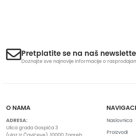
Pretplatite se na naš newslette
Doznajte sve najnovije informacije o rasprodaj
O NAMA
NAVIGAC
ADRESA:
Naslovnica
Ulica grada Gospića 3
Proizvodi
(ulaz iz Čavićeve), 10000 Zagreb