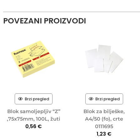
POVEZANI PROIZVODI
Brzi pregled
Brzi pregled
Blok samoljepljiv “Z”
Blok za bilješke,
,75x75mm, 100L, žuti
A4/50 (fo), crte
0,56
€
0111695
1,23
€