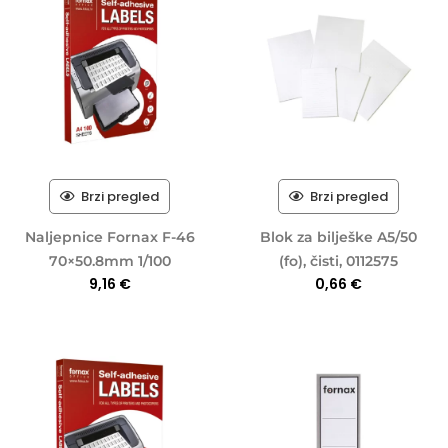
Brzi pregled
Brzi pregled
Naljepnice Fornax F-46
Blok za bilješke A5/50
70×50.8mm 1/100
(fo), čisti, 0112575
9,16
€
0,66
€