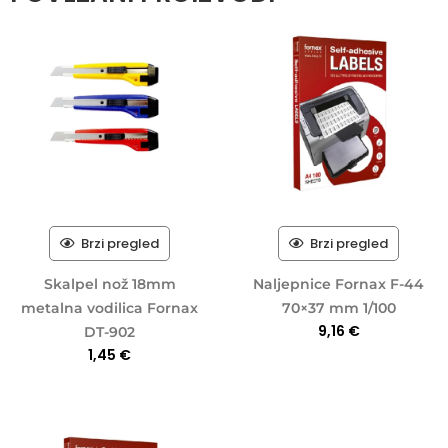
Brzi pregled
Brzi pregled
Skalpel nož 18mm
Naljepnice Fornax F-44
metalna vodilica Fornax
70×37 mm 1/100
9,16
€
DT-902
1,45
€