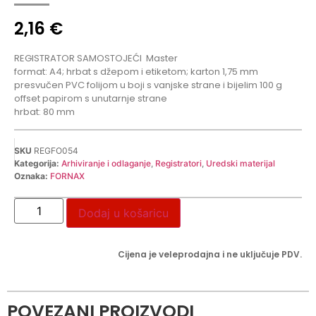
2,16
€
REGISTRATOR SAMOSTOJEĆI
Master
format: A4; hrbat s džepom i etiketom; karton 1,75 mm
presvučen PVC folijom u boji s vanjske strane i bijelim 100 g
offset papirom s unutarnje strane
hrbat: 80 mm
SKU
REGFO054
Kategorija:
Arhiviranje i odlaganje
,
Registratori
,
Uredski materijal
Oznaka:
FORNAX
Dodaj u košaricu
Cijena je veleprodajna i ne uključuje PDV.
POVEZANI PROIZVODI