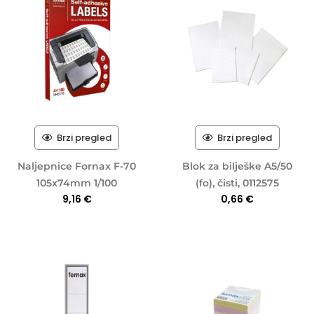
Brzi pregled
Brzi pregled
Naljepnice Fornax F-70
Blok za bilješke A5/50
105x74mm 1/100
(fo), čisti, 0112575
9,16
€
0,66
€