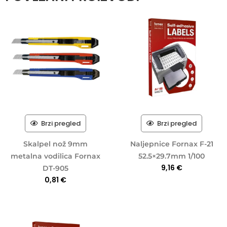
Brzi pregled
Brzi pregled
Skalpel nož 9mm
Naljepnice Fornax F-21
metalna vodilica Fornax
52.5×29.7mm 1/100
9,16
€
DT-905
0,81
€