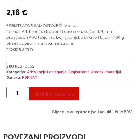
2,16
€
REGISTRATOR SAMOSTOJEĆI
Master
format: A4; hrbat s džepom i etiketom; karton 1,75 mm
presvučen PVC folijom u boji s vanjske strane i bijelim 100 g
offset papirom s unutarnje strane
hrbat: 80 mm
SKU
REGFO052
Kategorija:
Arhiviranje i odlaganje
,
Registratori
,
Uredski materijal
Oznaka:
FORNAX
Dodaj u košaricu
Cijena je veleprodajna i ne uključuje PDV.
POVEZANI PROIZVODI