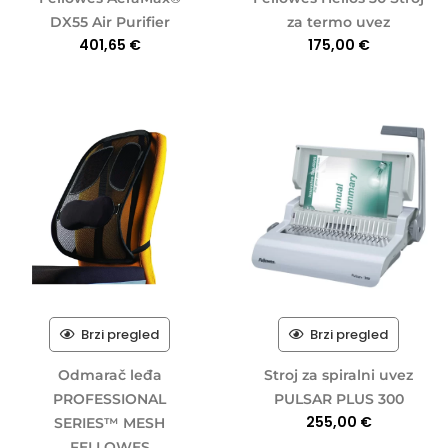
DX55 Air Purifier
za termo uvez
401,65
€
175,00
€
Brzi pregled
Brzi pregled
Odmarač leđa
Stroj za spiralni uvez
PROFESSIONAL
PULSAR PLUS 300
255,00
€
SERIES™ MESH
FELLOWES