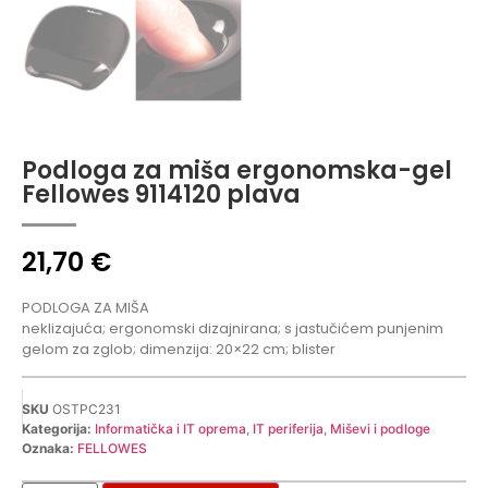
Podloga za miša ergonomska-gel
Fellowes 9114120 plava
21,70
€
PODLOGA ZA MIŠA
neklizajuća; ergonomski dizajnirana; s jastučićem punjenim
gelom za zglob; dimenzija: 20×22 cm; blister
SKU
OSTPC231
Kategorija:
Informatička i IT oprema
,
IT periferija
,
Miševi i podloge
Oznaka:
FELLOWES