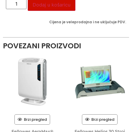
Dodaj u košaricu
Cijena je veleprodajna i ne uključuje PDV.
POVEZANI PROIZVODI
Brzi pregled
Brzi pregled
Fellowes AeraMax®
Fellowes Helios 30 Stroj