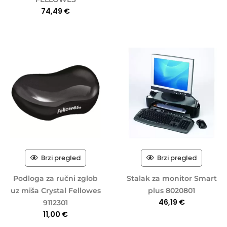
74,49
€
Brzi pregled
Brzi pregled
Podloga za ručni zglob
Stalak za monitor Smart
uz miša Crystal Fellowes
plus 8020801
46,19
€
9112301
11,00
€