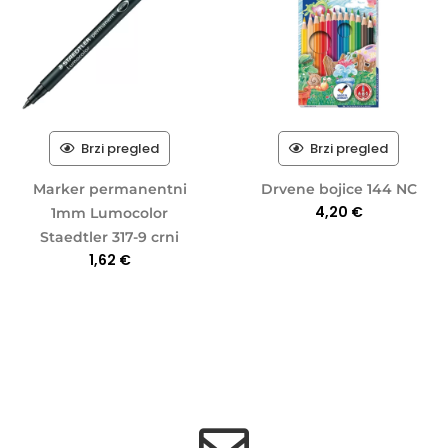
Brzi pregled
Brzi pregled
Marker permanentni
Drvene bojice 144 NC
4,20
€
1mm Lumocolor
Staedtler 317-9 crni
1,62
€