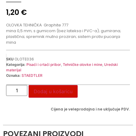
1,20
€
OLOVKA TEHNIČKA
Graphite 777
mina 0,5 mm; s gumicom (bez lateksa i PVC-a); gumirana;
plastična; spremnik mutno proziran; sistem protiv pucanja
mina
SKU
OLOTE036
Kategorija:
Pisaći i crtaći pribor
,
Tehničke olovke i mine
,
Uredski
materijal
Oznaka:
STAEDTLER
Dodaj u košaricu
Cijena je veleprodajna i ne uključuje PDV.
POVEZANI PROIZVODI