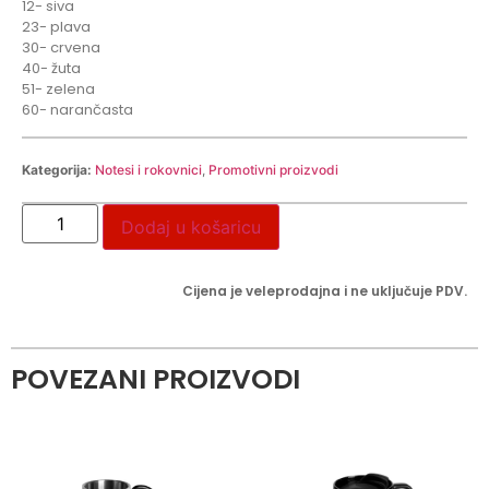
12- siva
23- plava
30- crvena
40- žuta
51- zelena
60- narančasta
Kategorija:
Notesi i rokovnici
,
Promotivni proizvodi
Dodaj u košaricu
Cijena je veleprodajna i ne uključuje PDV.
POVEZANI PROIZVODI