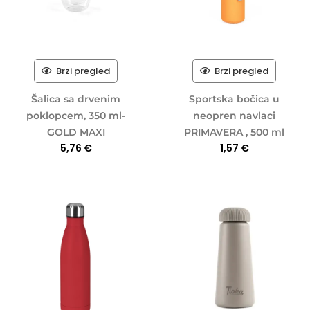
Brzi pregled
Brzi pregled
Šalica sa drvenim
Sportska bočica u
poklopcem, 350 ml-
neopren navlaci
GOLD MAXI
PRIMAVERA , 500 ml
5,76
€
1,57
€