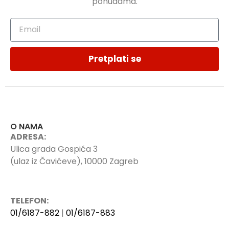
ponudama.
Pretplati se
O NAMA
ADRESA:
Ulica grada Gospića 3
(ulaz iz Čavićeve), 10000 Zagreb
TELEFON:
01/6187-882
|
01/6187-883