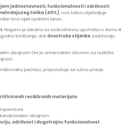
em jednostavnosti, funkcionalnosti i održivosti
.
g nehrđajućeg čelika (40%)
, ova šalica utjelovljuje
đen kroz cijeli opskrbni lanac.
m
, Nagano je idealna za svakodnevnu upotrebu u domu ili
odno korištenje, dok
dvostruke stijenke
zadržavaju
kim dizajnom čini je univerzalnim izborom za različite
ajnost.
i mikrovalnu pećnicu; preporučuje se ručno pranje.
tificiranih recikliranih materijala
emperature
 skandinavskim dizajnom
ciju, održivost i dugotrajnu funkcionalnost
.