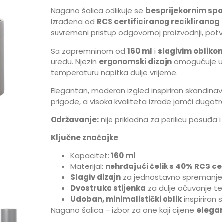
Nagano šalica odlikuje se
besprijekornim spoj
Izrađena od
RCS certificiranog reciklirano
suvremeni pristup odgovornoj proizvodnji, potvr
Sa zapremninom od
160 ml
i
slagivim obliko
uredu. Njezin
ergonomski dizajn
omogućuje ug
temperaturu napitka dulje vrijeme.
Elegantan, moderan izgled inspiriran skandinavs
prigode, a visoka kvaliteta izrade jamči dugotr
Održavanje:
nije prikladna za perilicu posuđa 
Ključne značajke
Kapacitet:
160 ml
Materijal:
nehrđajući čelik s 40% RCS cer
Slagiv dizajn
za jednostavno spremanje
Dvostruka stijenka
za dulje očuvanje t
Udoban, minimalistički oblik
inspiriran
Nagano šalica – izbor za one koji cijene
elegan