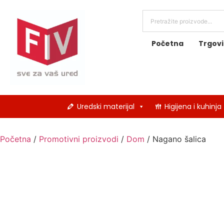
Početna
Trgov
Uredski materijal
Higijena i kuhinja
Početna
/
Promotivni proizvodi
/
Dom
/ Nagano šalica