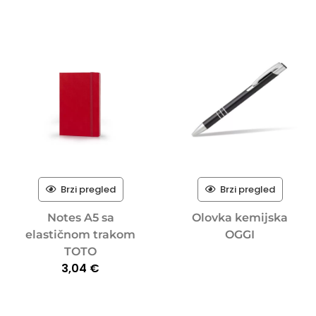
Brzi pregled
Brzi pregled
Notes A5 sa
Olovka kemijska
elastičnom trakom
OGGI
TOTO
3,04
€