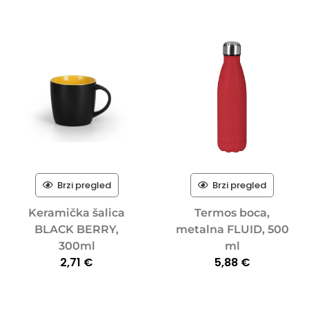
Brzi pregled
Brzi pregled
Keramička šalica
Termos boca,
BLACK BERRY,
metalna FLUID, 500
300ml
ml
2,71
€
5,88
€