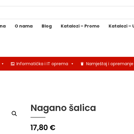
ina
O nama
Blog
Katalozi – Promo
Katalozi – 
Informatička i IT oprema
Namještaj i opremanje
Nagano šalica
17,80
€