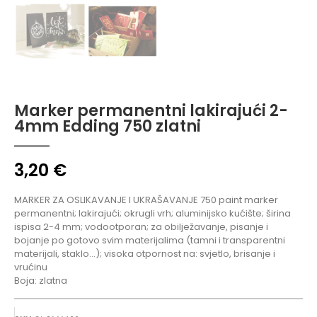
Marker permanentni lakirajući 2-
4mm Edding 750 zlatni
3,20
€
MARKER ZA OSLIKAVANJE I UKRAŠAVANJE 750 paint marker
permanentni; lakirajući; okrugli vrh; aluminijsko kućište; širina
ispisa 2-4 mm; vodootporan; za obilježavanje, pisanje i
bojanje po gotovo svim materijalima (tamni i transparentni
materijali, staklo…); visoka otpornost na: svjetlo, brisanje i
vrućinu
Boja: zlatna