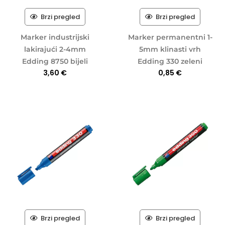
Brzi pregled
Brzi pregled
Marker industrijski
Marker permanentni 1-
lakirajući 2-4mm
5mm klinasti vrh
Edding 8750 bijeli
Edding 330 zeleni
3,60
€
0,85
€
Brzi pregled
Brzi pregled