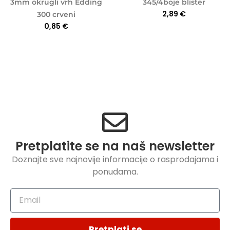
3mm okrugli vrh Edding
345/4boje blister
2,89
€
300 crveni
0,85
€
Pretplatite se na naš newsletter
Doznajte sve najnovije informacije o rasprodajama i
ponudama.
Pretplati se