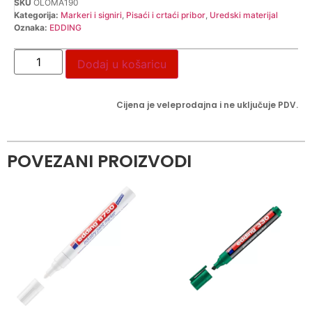
SKU
OLOMA190
Kategorija:
Markeri i signiri
,
Pisaći i crtaći pribor
,
Uredski materijal
Oznaka:
EDDING
Dodaj u košaricu
Cijena je veleprodajna i ne uključuje PDV.
POVEZANI PROIZVODI