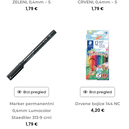
ZELENI, 0,4mm – S
CRVENI, 0,4mm – S
1,79
€
1,79
€
Brzi pregled
Brzi pregled
Marker permanentni
Drvene bojice 144 NC
4,20
€
0,4mm Lumocolor
Staedtler 313-9 crni
1,79
€