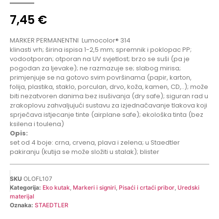
7,45
€
MARKER PERMANENTNI
Lumocolor® 314
klinasti vrh; širina ispisa 1-2,5 mm; spremnik i poklopac PP;
vodootporan; otporan na UV svjetlost; brzo se suši (pa je
pogodan za ljevake); ne razmazuje se; slabog mirisa;
primjenjuje se na gotovo svim površinama (papir, karton,
folija, plastika, staklo, porculan, drvo, koža, kamen, CD,..); može
biti nezatvoren danima bez isušivanja (dry safe); siguran rad u
zrakoplovu zahvaljujući sustavu za izjednačavanje tlakova koji
sprječava istjecanje tinte (airplane safe); ekološka tinta (bez
ksilena i toulena)
Opis:
set od 4 boje: crna, crvena, plava i zelena; u Staedtler
pakiranju (kutija se može složiti u stalak); blister
SKU
OLOFL107
Kategorija:
Eko kutak
,
Markeri i signiri
,
Pisaći i crtaći pribor
,
Uredski
materijal
Oznaka:
STAEDTLER