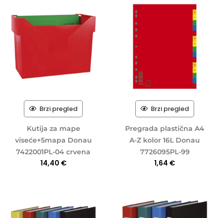
Brzi pregled
Brzi pregled
Kutija za mape
Pregrada plastična A4
viseće+5mapa Donau
A-Z kolor 16L Donau
7422001PL-04 crvena
7726095PL-99
14,40
€
1,64
€