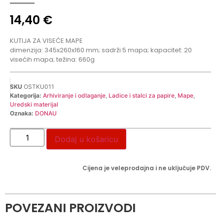
14,40
€
KUTIJA ZA VISEĆE MAPE
dimenzija: 345x260x160 mm; sadrži 5 mapa; kapacitet: 20
visećih mapa; težina: 660g
SKU
OSTKU011
Kategorija:
Arhiviranje i odlaganje
,
Ladice i stalci za papire
,
Mape
,
Uredski materijal
Oznaka:
DONAU
Dodaj u košaricu
Cijena je veleprodajna i ne uključuje PDV.
POVEZANI PROIZVODI