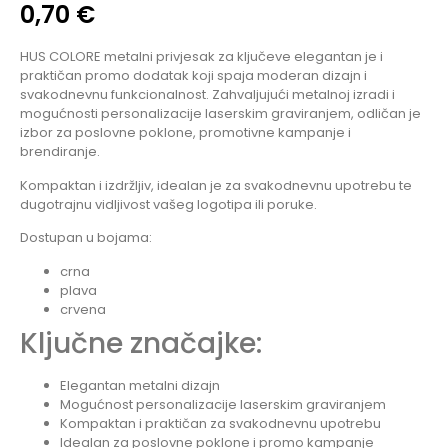
0,70
€
HUS COLORE metalni privjesak za ključeve elegantan je i
praktičan promo dodatak koji spaja moderan dizajn i
svakodnevnu funkcionalnost. Zahvaljujući metalnoj izradi i
mogućnosti personalizacije laserskim graviranjem, odličan je
izbor za poslovne poklone, promotivne kampanje i
brendiranje.
Kompaktan i izdržljiv, idealan je za svakodnevnu upotrebu te
dugotrajnu vidljivost vašeg logotipa ili poruke.
Dostupan u bojama:
crna
plava
crvena
Ključne značajke:
Elegantan metalni dizajn
Mogućnost personalizacije laserskim graviranjem
Kompaktan i praktičan za svakodnevnu upotrebu
Idealan za poslovne poklone i promo kampanje