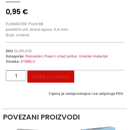
0,95
€
FLOMASTER
Point 88
plastični vrh; širina ispisa: 0,4 mm
Boja: crvena
SKU
OLOFL019
Kategorija:
Flomasteri
,
Pisaći i crtaći pribor
,
Uredski materijal
Oznaka:
STABILO
Dodaj u košaricu
Cijena je veleprodajna i ne uključuje PDV.
POVEZANI PROIZVODI