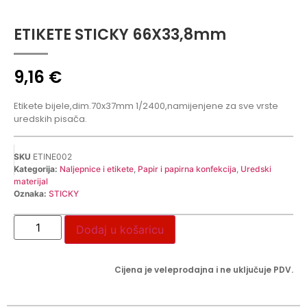
ETIKETE STICKY 66X33,8mm
9,16
€
Etikete bijele,dim.70x37mm 1/2400,namijenjene za sve vrste
uredskih pisača.
SKU
ETINE002
Kategorija:
Naljepnice i etikete
,
Papir i papirna konfekcija
,
Uredski
materijal
Oznaka:
STICKY
Dodaj u košaricu
Cijena je veleprodajna i ne uključuje PDV.