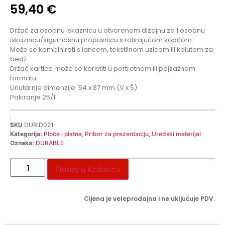
59,40
€
Držač za osobnu iskaznicu u otvorenom dizajnu za 1 osobnu
iskaznicu/sigurnosnu propusnicu s rotirajućom kopčom.
Može se kombinirati s lancem, tekstilnom uzicom ili kolutom za
bedž.
Držač kartice može se koristiti u portretnom ili pejzažnom
formatu.
Unutarnje dimenzije: 54 x 87 mm (V x Š)
Pakiranje 25/1
SKU
DURID021
Kategorija:
Ploče i platna
,
Pribor za prezentaciju
,
Uredski materijal
Oznaka:
DURABLE
Dodaj u košaricu
Cijena je veleprodajna i ne uključuje PDV.