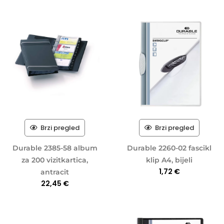
Brzi pregled
Brzi pregled
Durable 2385-58 album
Durable 2260-02 fascikl
za 200 vizitkartica,
klip A4, bijeli
1,72
€
antracit
22,45
€