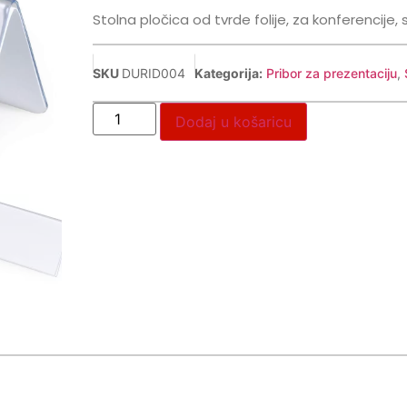
Stolna pločica od tvrde folije, za konferencije,
SKU
DURID004
Kategorija:
Pribor za prezentaciju
,
Dodaj u košaricu