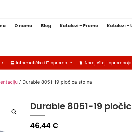
ina
O nama
Blog
Katalozi – Promo
Katalozi – 
Informatička i IT oprema
Namještaj i opremanje
entaciju
/ Durable 8051-19 pločica stolna
Durable 8051-19 pločic
46,44
€