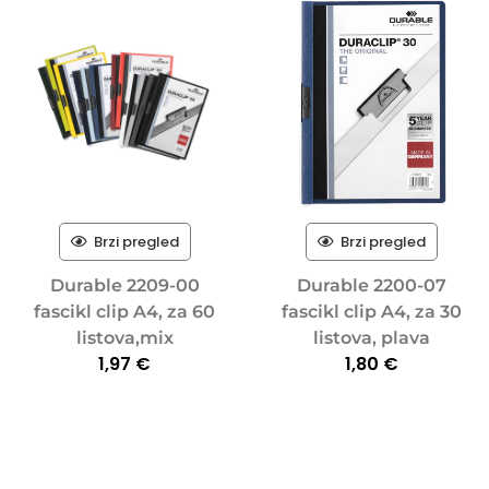
Brzi pregled
Brzi pregled
Durable 2209-00
Durable 2200-07
fascikl clip A4, za 60
fascikl clip A4, za 30
listova,mix
listova, plava
1,97
€
1,80
€