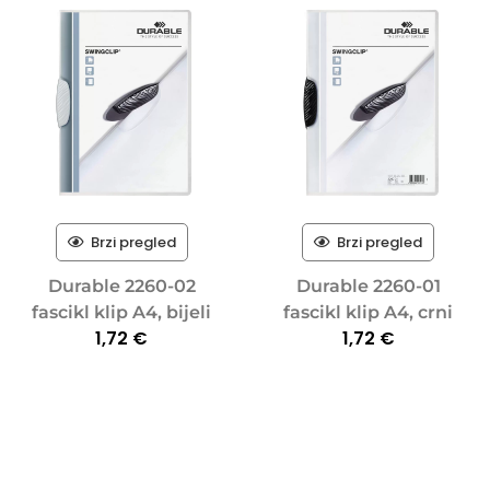
Brzi pregled
Brzi pregled
Durable 2260-02
Durable 2260-01
fascikl klip A4, bijeli
fascikl klip A4, crni
1,72
€
1,72
€