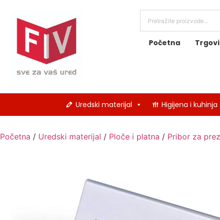
Početna
Trgov
Uredski materijal
Higijena i kuhinja
Početna
/
Uredski materijal
/
Ploče i platna
/
Pribor za prez