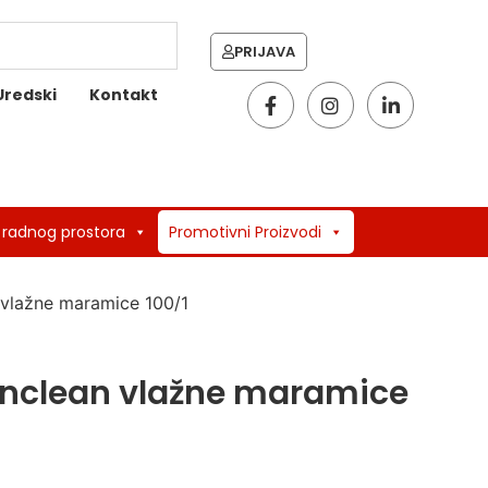
PRIJAVA
Uredski
Kontakt
 radnog prostora
Promotivni Proizvodi
 vlažne maramice 100/1
enclean vlažne maramice