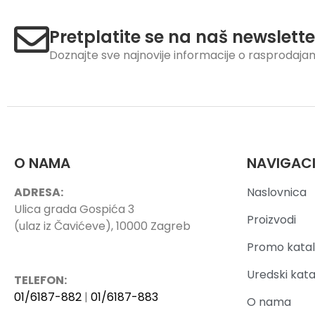
Pretplatite se na naš newslette
Doznajte sve najnovije informacije o rasprodaj
O NAMA
NAVIGAC
ADRESA:
Naslovnica
Ulica grada Gospića 3
Proizvodi
(ulaz iz Čavićeve), 10000 Zagreb
Promo katal
Uredski kata
TELEFON:
01/6187-882
|
01/6187-883
O nama