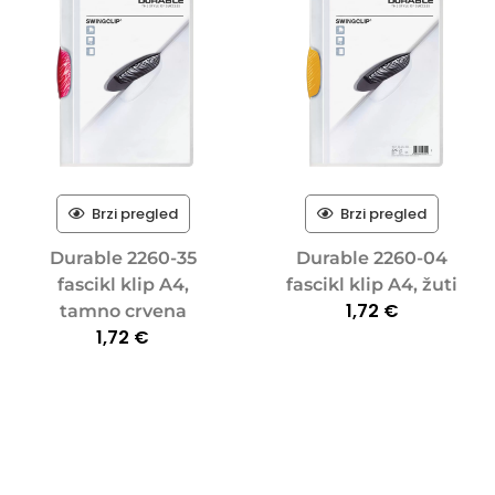
Brzi pregled
Brzi pregled
Durable 2260-35
Durable 2260-04
fascikl klip A4,
fascikl klip A4, žuti
1,72
€
tamno crvena
1,72
€