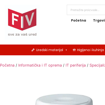
Početna
Trgov
Uredski materijal
Higijena i kuhinja
Početna
/
Informatička i IT oprema
/
IT periferija
/
Specijal