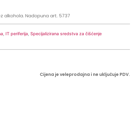
ez alkohola. Nadopuna art. 5737
ma
,
IT periferija
,
Specijalizirana sredstva za čišćenje
Cijena je veleprodajna i ne uključuje PDV.