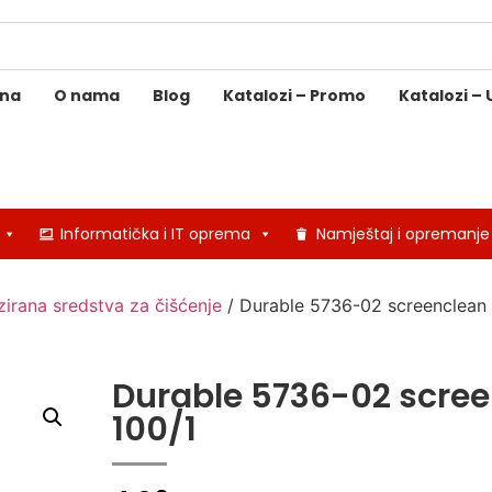
ina
O nama
Blog
Katalozi – Promo
Katalozi – 
Informatička i IT oprema
Namještaj i opremanje
izirana sredstva za čišćenje
/ Durable 5736-02 screenclean
Durable 5736-02 scre
100/1