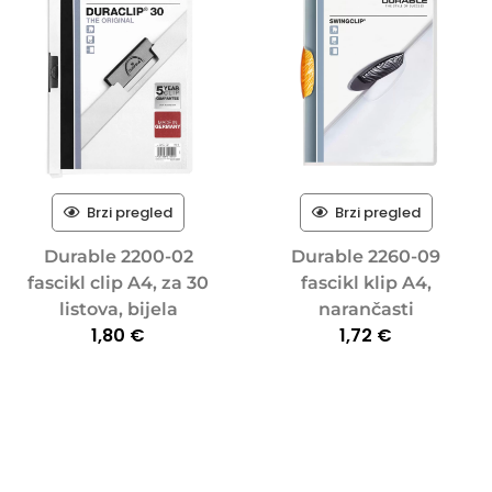
Brzi pregled
Brzi pregled
Durable 2200-02
Durable 2260-09
fascikl clip A4, za 30
fascikl klip A4,
listova, bijela
narančasti
1,80
€
1,72
€