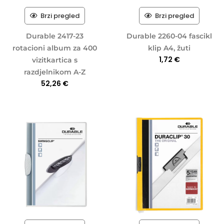
Brzi pregled
Brzi pregled
Durable 2417-23
Durable 2260-04 fascikl
rotacioni album za 400
klip A4, žuti
1,72
€
vizitkartica s
razdjelnikom A-Z
52,26
€