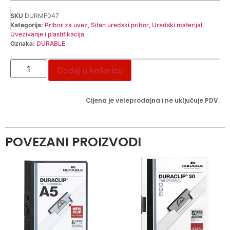
SKU
DURMF047
Kategorija:
Pribor za uvez
,
Sitan uredski pribor
,
Uredski materijal
,
Uvezivanje i plastifikacija
Oznaka:
DURABLE
Dodaj u košaricu
Cijena je veleprodajna i ne uključuje PDV.
POVEZANI PROIZVODI