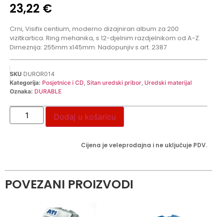
23,22
€
Crni, Visifix centium, moderno dizajniran album za 200
vizitkartica. Ring mehanika, s 12-djelnim razdjelnikom od A-Z.
Dimeznija: 255mm x145mm. Nadopunjiv s art. 2387
SKU
DUROR014
Kategorija:
Posjetnice i CD
,
Sitan uredski pribor
,
Uredski materijal
Oznaka:
DURABLE
Dodaj u košaricu
Cijena je veleprodajna i ne uključuje PDV.
POVEZANI PROIZVODI