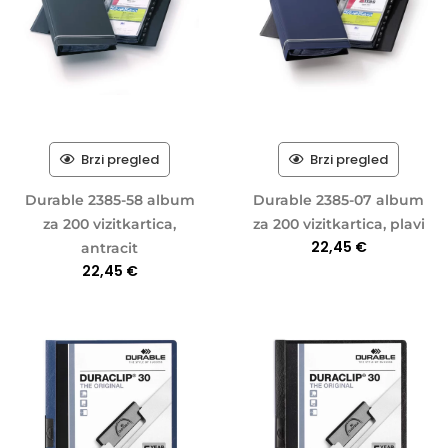
Brzi pregled
Brzi pregled
Durable 2385-58 album
Durable 2385-07 album
za 200 vizitkartica,
za 200 vizitkartica, plavi
22,45
€
antracit
22,45
€