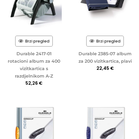
Brzi pregled
Brzi pregled
Durable 2417-01
Durable 2385-07 album
rotacioni album za 400
za 200 vizitkartica, plavi
22,45
€
vizitkartica s
razdjelnikom A-Z
52,26
€