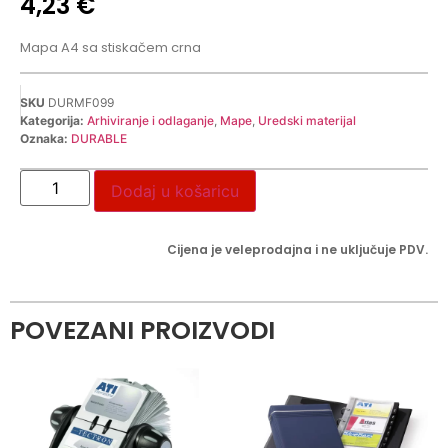
4,23
€
Mapa A4 sa stiskačem crna
SKU
DURMF099
Kategorija:
Arhiviranje i odlaganje
,
Mape
,
Uredski materijal
Oznaka:
DURABLE
Dodaj u košaricu
Cijena je veleprodajna i ne uključuje PDV.
POVEZANI PROIZVODI