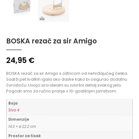
BOSKA rezač za sir Amigo
24,95
€
BOSKA rezač za sir Amigo s oštricom od nehrđajučeg čelika.
Sadrži pet kratkih igala oko daske kako bi osigurao dodatnu
čvrostoću. Uvojci sira idealni su završni detalj svakog jela.
Pogodn smo za ručno pranje s 10-godišnjim jamstvom.
Boja
Siva 4
Dimenzije
14.3 × ø 22.2 cm
Prostor za tisak