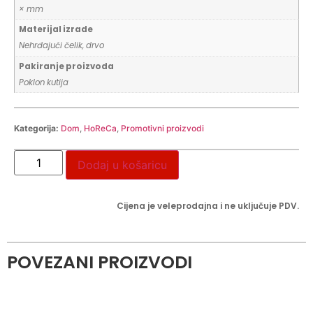
× mm
Materijal izrade
Nehrđajući čelik, drvo
Pakiranje proizvoda
Poklon kutija
Kategorija:
Dom
,
HoReCa
,
Promotivni proizvodi
Dodaj u košaricu
Cijena je veleprodajna i ne uključuje PDV.
POVEZANI PROIZVODI