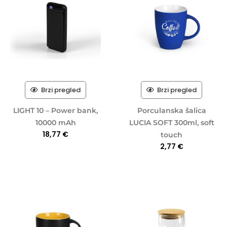
Brzi pregled
Brzi pregled
LIGHT 10 – Power bank,
Porculanska šalica
10000 mAh
LUCIA SOFT 300ml, soft
18,77
€
touch
2,77
€