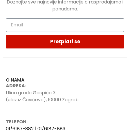
Doznajte sve najnovije informacije o rasprodajama i
ponudama.
Pretplati se
O NAMA
ADRESA:
Ulica grada Gospića 3
(ulaz iz Čavićeve), 10000 Zagreb
TELEFON:
01/6187-882
|
01/6187-883