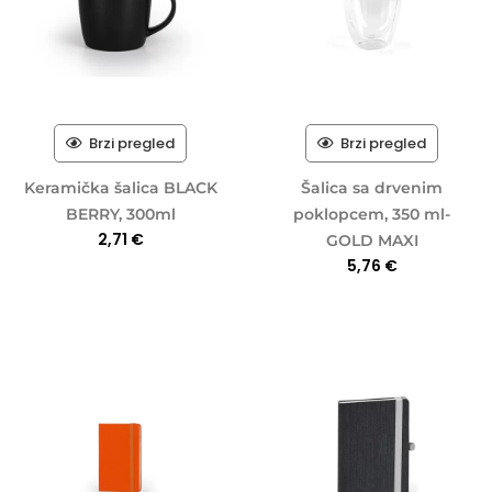
Brzi pregled
Brzi pregled
Keramička šalica BLACK
Šalica sa drvenim
BERRY, 300ml
poklopcem, 350 ml-
2,71
€
GOLD MAXI
5,76
€