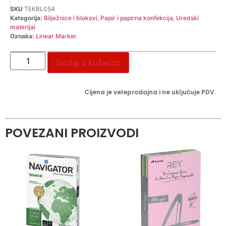
SKU
TEKBL054
Kategorija:
Bilježnice i blokovi
,
Papir i papirna konfekcija
,
Uredski
materijal
Oznaka:
Linear Marker
Dodaj u košaricu
Cijena je veleprodajna i ne uključuje PDV.
POVEZANI PROIZVODI