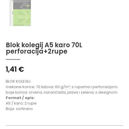
Blok kolegij A5 karo 70L
perforacija+2rupe
1,41
€
BLOK KOLEGIJ
mekane korice; 70 listova; 60 g/m²; s rupama i perforacijom;
boje korica: crvena, narančasta, plava i zelena; s designom
Format / opis:
A5 / karo; 2 rupe
Boja: sortirano