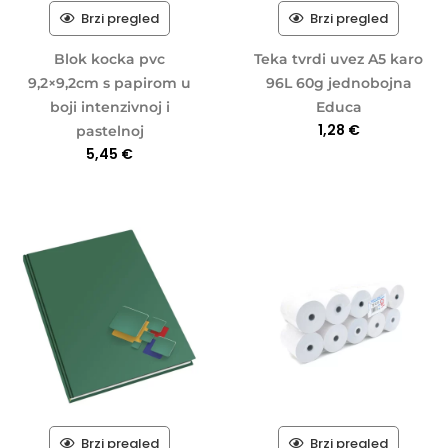
Brzi pregled
Brzi pregled
Blok kocka pvc
Teka tvrdi uvez A5 karo
9,2×9,2cm s papirom u
96L 60g jednobojna
boji intenzivnoj i
Educa
1,28
€
pastelnoj
5,45
€
Brzi pregled
Brzi pregled