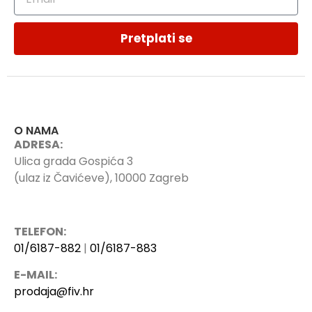
Pretplati se
O NAMA
ADRESA:
Ulica grada Gospića 3
(ulaz iz Čavićeve), 10000 Zagreb
TELEFON:
01/6187-882
|
01/6187-883
E-MAIL:
prodaja@fiv.hr