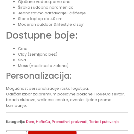
Ojačano vodootporno dno
Široka i udobna naramenica
Jednostavno održavanje i čišćenje
Stane laptop do 40 cm
Moderan outdoor & lifestyle dizajn
Dostupne boje:
Crna
Clay (zemljano bež)
Siva
Moss (maslinasto zelena)
Personalizacija:
Mogućnost personalizacije i tiska logotipa.
Odličan izbor za premium poslovne poklone, HoReCa sektor,
beach clubove, wellness centre, evente i ljetne promo
kampanje.
Kategorija:
Dom
,
HoReCa
,
Promotivni proizvodi
,
Torbe i putovanja