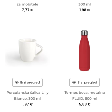
za mobitele
300 ml
7,77
€
1,98
€
Brzi pregled
Brzi pregled
Porculanska šalica Lilly
Termos boca, metalna
Bianco, 300 ml
FLUID, 500 ml
1,97
€
5,88
€