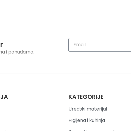
r
ama i ponudama.
IJA
KATEGORIJE
Uredski materijal
Higijena i kuhinja