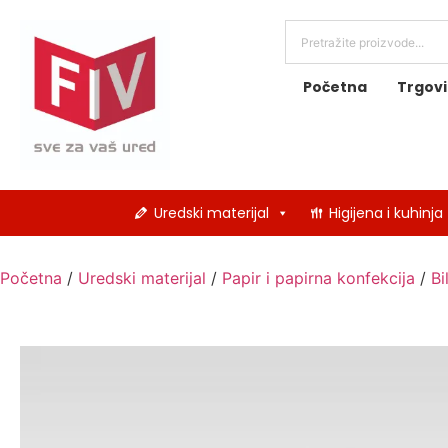
Početna
Trgov
Uredski materijal
Higijena i kuhinja
Početna
/
Uredski materijal
/
Papir i papirna konfekcija
/
Bi