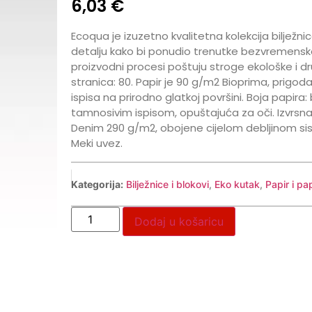
6,03
€
Ecoqua je izuzetno kvalitetna kolekcija bilje
detalju kako bi ponudio trenutke bezvremensko
proizvodni procesi poštuju stroge ekološke i 
stranica: 80. Papir je 90 g/m2 Bioprima, prigod
ispisa na prirodno glatkoj površini. Boja papira: 
tamnosivim ispisom, opuštajuća za oči. Izvrsna n
Denim 290 g/m2, obojene cijelom debljinom s
Meki uvez.
Kategorija:
Bilježnice i blokovi
,
Eko kutak
,
Papir i pa
Dodaj u košaricu