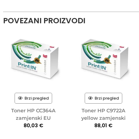
POVEZANI PROIZVODI
Brzi pregled
Brzi pregled
Toner HP CC364A
Toner HP C9722A
zamjenski EU
yellow zamjenski
80,03
€
88,01
€