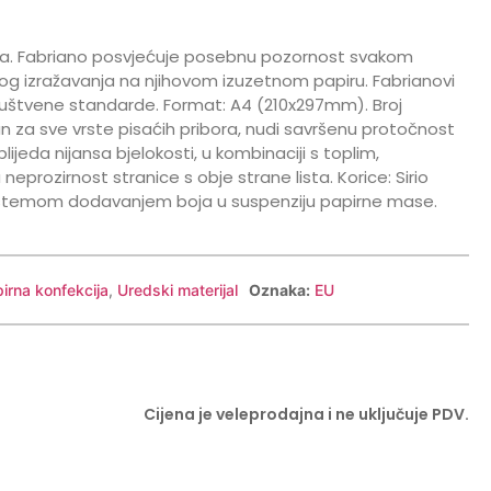
žnica. Fabriano posvjećuje posebnu pozornost svakom
g izražavanja na njihovom izuzetnom papiru. Fabrianovi
društvene standarde. Format: A4 (210x297mm). Broj
an za sve vrste pisaćih pribora, nudi savršenu protočnost
blijeda nijansa bjelokosti, u kombinaciji s toplim,
eprozirnost stranice s obje strane lista. Korice: Sirio
istemom dodavanjem boja u suspenziju papirne mase.
pirna konfekcija
,
Uredski materijal
Oznaka:
EU
Cijena je veleprodajna i ne uključuje PDV.