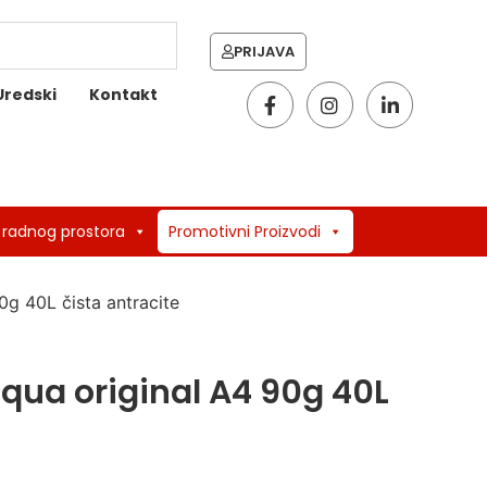
PRIJAVA
Uredski
Kontakt
 radnog prostora
Promotivni Proizvodi
0g 40L čista antracite
oqua original A4 90g 40L