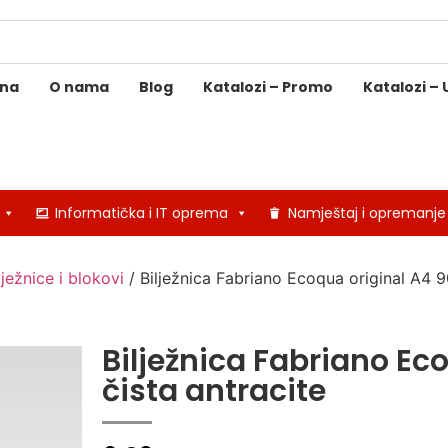
ina
O nama
Blog
Katalozi – Promo
Katalozi – 
Informatička i IT oprema
Namještaj i opremanje
lježnice i blokovi
/ Bilježnica Fabriano Ecoqua original A4 9
Bilježnica Fabriano Ec
čista antracite