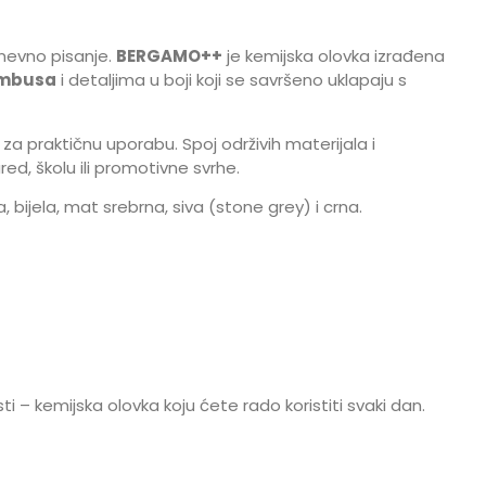
dnevno pisanje.
BERGAMO++
je kemijska olovka izrađena
mbusa
i detaljima u boji koji se savršeno uklapaju s
za praktičnu uporabu. Spoj održivih materijala i
ed, školu ili promotivne svrhe.
 bijela, mat srebrna, siva (stone grey) i crna.
i – kemijska olovka koju ćete rado koristiti svaki dan.