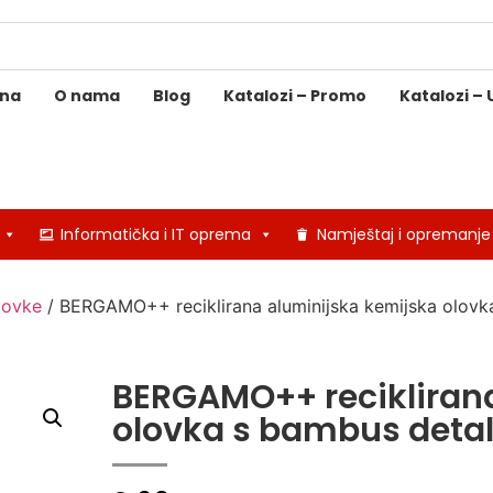
ina
O nama
Blog
Katalozi – Promo
Katalozi – 
Informatička i IT oprema
Namještaj i opremanje
lovke
/ BERGAMO++ reciklirana aluminijska kemijska olovk
BERGAMO++ recikliran
olovka s bambus deta