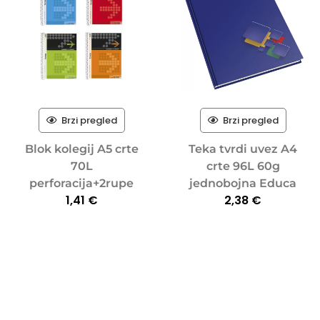
Brzi pregled
Brzi pregled
Blok kolegij A5 crte
Teka tvrdi uvez A4
70L
crte 96L 60g
perforacija+2rupe
jednobojna Educa
1,41
€
2,38
€