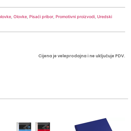
olovke
,
Olovke
,
Pisaći pribor
,
Promotivni proizvodi
,
Uredski
Cijena je veleprodajna i ne uključuje PDV.