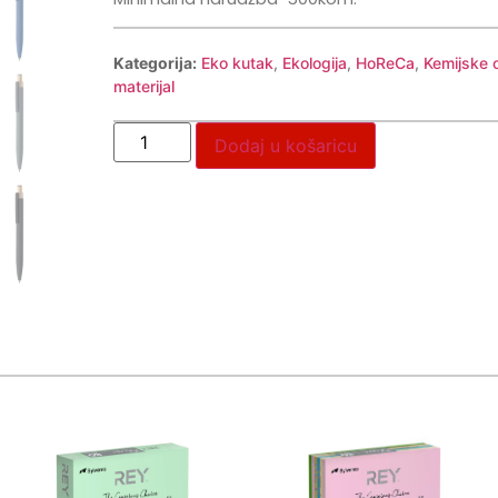
Kategorija:
Eko kutak
,
Ekologija
,
HoReCa
,
Kemijske 
materijal
Dodaj u košaricu