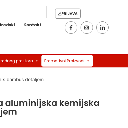
PRIJAVA
Uredski
Kontakt
 radnog prostora
Promotivni Proizvodi
a s bambus detaljem
a aluminijska kemijska
ljem