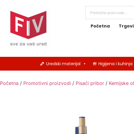
Početna
Trgov
Uredski materijal
Higijena i kuhinja
Početna
/
Promotivni proizvodi
/
Pisaći pribor
/
Kemijske o