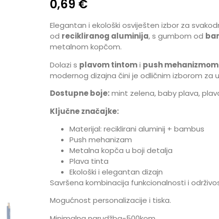
0,69
€
Elegantan i ekološki osviješten izbor za svako
od
recikliranog aluminija
, s gumbom od
ba
metalnom kopčom.
Dolazi s
plavom tintom
i
push mehanizmom
modernog dizajna čini je odličnim izborom za ur
Dostupne boje:
mint zelena, baby plava, plava,
Ključne značajke:
Materijal: reciklirani aluminij + bambus
Push mehanizam
Metalna kopča u boji detalja
Plava tinta
Ekološki i elegantan dizajn
Savršena kombinacija funkcionalnosti i održivost
Mogućnost personalizacije i tiska.
Minimalna narudžba-500kom.