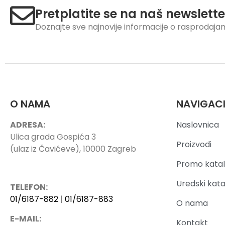
Pretplatite se na naš newslette
Doznajte sve najnovije informacije o rasprodaj
O NAMA
NAVIGAC
ADRESA:
Naslovnica
Ulica grada Gospića 3
Proizvodi
(ulaz iz Čavićeve), 10000 Zagreb
Promo katal
Uredski kata
TELEFON:
01/6187-882
|
01/6187-883
O nama
E-MAIL:
Kontakt