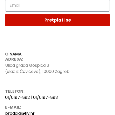
Pretplati se
O NAMA
ADRESA:
Ulica grada Gospića 3
(ulaz iz Čavićeve), 10000 Zagreb
TELEFON:
01/6187-882
|
01/6187-883
E-MAIL:
prodaja@fiv.hr