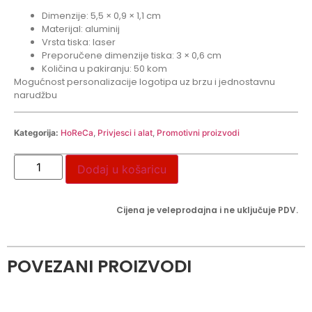
Dimenzije: 5,5 × 0,9 × 1,1 cm
Materijal: aluminij
Vrsta tiska: laser
Preporučene dimenzije tiska: 3 × 0,6 cm
Količina u pakiranju: 50 kom
Mogućnost personalizacije logotipa uz brzu i jednostavnu
narudžbu
Kategorija:
HoReCa
,
Privjesci i alat
,
Promotivni proizvodi
Dodaj u košaricu
Cijena je veleprodajna i ne uključuje PDV.
POVEZANI PROIZVODI