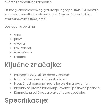
evente i promotivne kampanje.
Uz mogućnost laserskog graviranja logotipa, BARISTA postaje
koristan promotivni proizvod koji vaš brend čini vidljivim u
svakodnevnim situacijama.
Dostupan u bojama:
crna
plava
crvena
kiwi zelena
narančasta
srebrna
Ključne značajke:
Privjesak i otvarač za boce u jednom
Lagan i praktičan aluminijski dizajn
Mogućnost personalizacije laserskim graviranjem
Idealan za promo kampanje, evente i poslovne poklone
Kompaktna veličina za svakodnevnu upotrebu
Specifikacije: