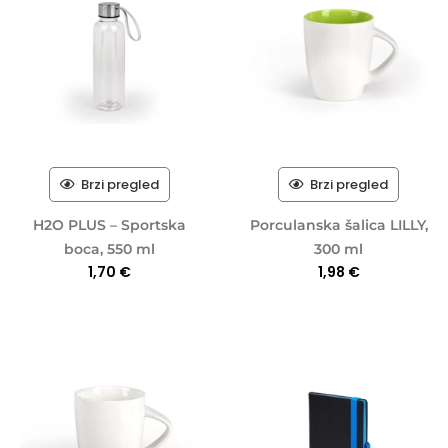
Brzi pregled
Brzi pregled
H2O PLUS – Sportska
Porculanska šalica LILLY,
boca, 550 ml
300 ml
1,70
€
1,98
€