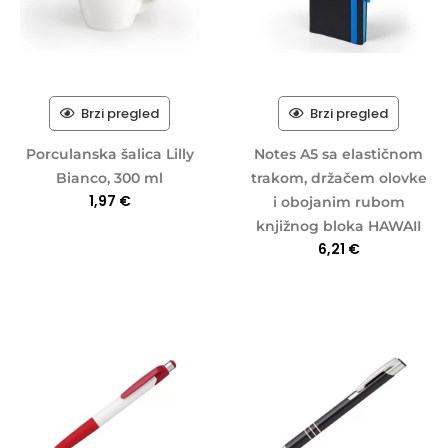
Brzi pregled
Brzi pregled
Porculanska šalica Lilly
Notes A5 sa elastičnom
Bianco, 300 ml
trakom, držačem olovke
1,97
€
i obojanim rubom
knjižnog bloka HAWAII
6,21
€