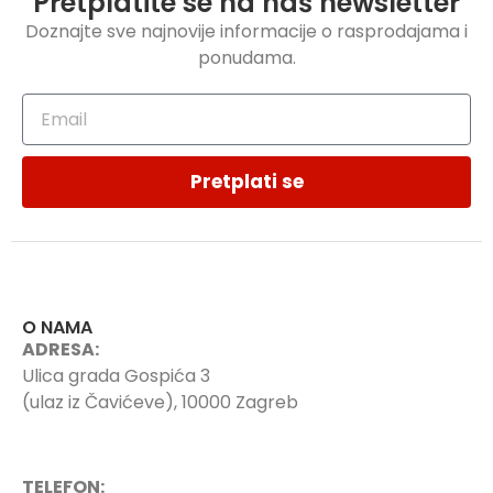
Pretplatite se na naš newsletter
Doznajte sve najnovije informacije o rasprodajama i
ponudama.
Pretplati se
O NAMA
ADRESA:
Ulica grada Gospića 3
(ulaz iz Čavićeve), 10000 Zagreb
TELEFON: