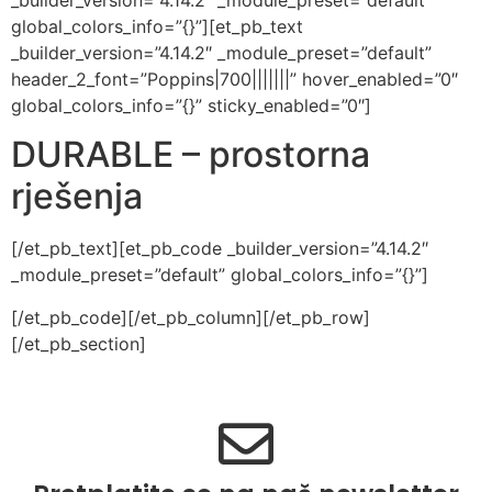
_builder_version=”4.14.2″ _module_preset=”default”
global_colors_info=”{}”][et_pb_text
_builder_version=”4.14.2″ _module_preset=”default”
header_2_font=”Poppins|700|||||||” hover_enabled=”0″
global_colors_info=”{}” sticky_enabled=”0″]
DURABLE – prostorna
rješenja
[/et_pb_text][et_pb_code _builder_version=”4.14.2″
_module_preset=”default” global_colors_info=”{}”]
[/et_pb_code][/et_pb_column][/et_pb_row]
[/et_pb_section]