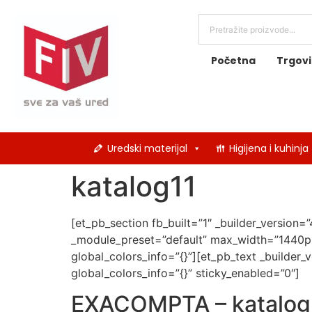
Početna
Trgov
Uredski materijal
Higijena i kuhinja
katalog11
[et_pb_section fb_built=”1″ _builder_version=
_module_preset=”default” max_width=”1440px”
global_colors_info=”{}”][et_pb_text _builder_
global_colors_info=”{}” sticky_enabled=”0″]
EXACOMPTA – katalog