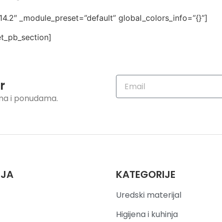
14.2″ _module_preset=”default” global_colors_info=”{}”]
t_pb_section]
r
ama i ponudama.
IJA
KATEGORIJE
Uredski materijal
Higijena i kuhinja