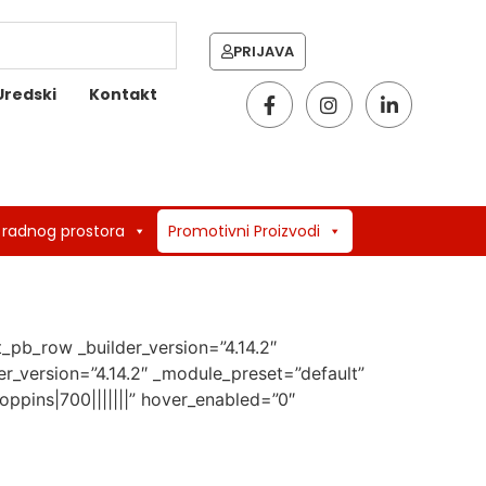
PRIJAVA
Uredski
Kontakt
 radnog prostora
Promotivni Proizvodi
t_pb_row _builder_version=”4.14.2″
r_version=”4.14.2″ _module_preset=”default”
oppins|700|||||||” hover_enabled=”0″