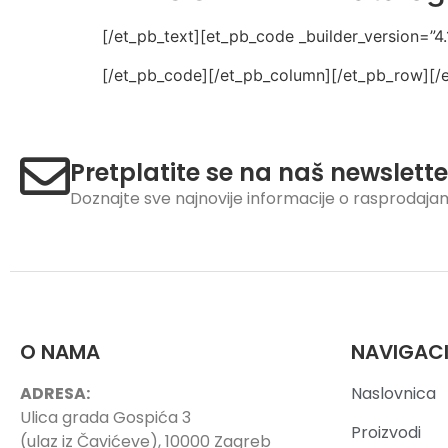
[/et_pb_text][et_pb_code _builder_version=”4.
[/et_pb_code][/et_pb_column][/et_pb_row][/e
Pretplatite se na naš newslette
Doznajte sve najnovije informacije o rasprodaj
O NAMA
NAVIGAC
ADRESA:
Naslovnica
Ulica grada Gospića 3
Proizvodi
(ulaz iz Čavićeve), 10000 Zagreb