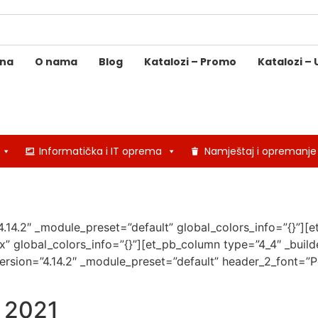
ina
O nama
Blog
Katalozi – Promo
Katalozi – 
Informatička i IT oprema
Namještaj i opremanje
”4.14.2″ _module_preset=”default” global_colors_info=”{}”][e
 global_colors_info=”{}”][et_pb_column type=”4_4″ _builde
version=”4.14.2″ _module_preset=”default” header_2_font=”P
 2021